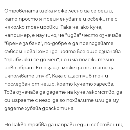
Отровената щека може лесно да се реши,
като просто я преименувате и освежите с
няколко тренировки. Така че, ако куче,
например, е научило, че "идва" често означава
"време за баня", по-добре е да преподавате
съвсем нова команда, която все още означава
"приближи се до мен", но има положително
ново обрат. Ето защо може да опитате да
използвате „тук!“, Каза с щастлив тон и
последван от нещо, което кучето харесва.
Това означава да дадете на куче лакомство, да
си играете с него, да го похвалите или да му
дадете хубава драскотина.
Но какво трябва да направи един собственик,