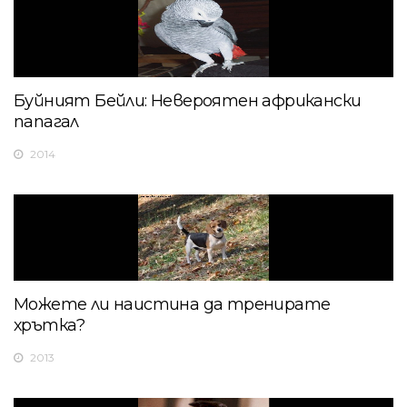
Буйният Бейли: Невероятен африкански
папагал
2014
Можете ли наистина да тренирате
хрътка?
2013