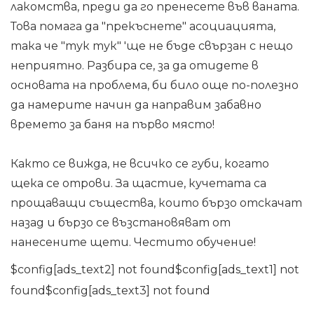
лакомства, преди да го пренесете във ваната.
Това помага да "прекъснете" асоциацията,
така че "тук тук" 'ще не бъде свързан с нещо
неприятно. Разбира се, за да отидете в
основата на проблема, би било още по-полезно
да намерите начин да направим забавно
времето за баня на първо място!
Както се вижда, не всичко се губи, когато
щека се отрови. За щастие, кучетата са
прощаващи същества, които бързо отскачат
назад и бързо се възстановяват от
нанесените щети. Честито обучение!
$config[ads_text2] not found$config[ads_text1] not
found$config[ads_text3] not found