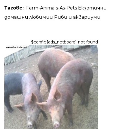
Тагове:
Farm-Animals-As-Pets
Екзотични
домашни любимци
Риби и аквариуми
$config[ads_netboard] not found
СЕЛСКОСТОПАНСКИ ЖИВОТНИ КАТО ДОМАШНИ ЛЮБ
Отглеждане на пилета и
прасета за месо и
самодостатъчност