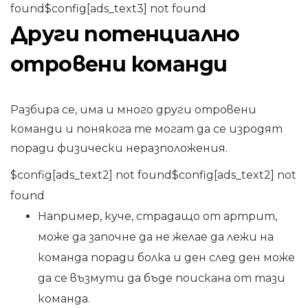
found$config[ads_text3] not found
Други потенциално
отровени команди
Разбира се, има и много други отровени
команди и понякога те могат да се изродят
поради физически неразположения.
$config[ads_text2] not found$config[ads_text2] not
found
Например, куче, страдащо от артрит,
може да започне да не желае да лежи на
команда поради болка и ден след ден може
да се възмути да бъде поискана от тази
команда.