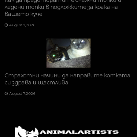
Как да предотвратите снежни топки и
ледени топки в подложките за крака на
вашето куче
August 7,2026
Страхотни начини да направите котката
си здрава и щастлива
August 7,2026