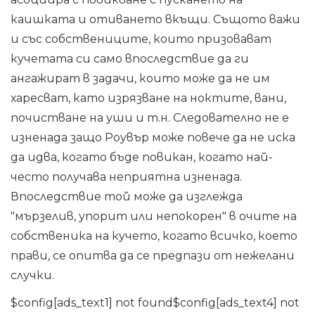
каишката и отиването вкъщи. Същото важи
и със собствениците, които призовават
кучетата си само впоследствие да ги
ангажират в задачи, които може да не им
харесват, като изрязване на ноктите, вани,
почистване на уши и т.н. Следователно не е
изненада защо Роувър може повече да не иска
да идва, когато бъде повикан, когато най-
често получава неприятна изненада.
Впоследствие той може да изглежда
"мързелив, упорит или непокорен" в очите на
собственика на кучето, когато всичко, което
прави, се опитва да се предпази от нежелани
случки.
$config[ads_text1] not found$config[ads_text4] not