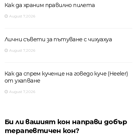
Как да храним правилно пилета
August 7,2026
Лични съвети за пътуване с чихуахуа
August 7,2026
Как да спрем кученце на говедо куче (Heeler)
от ухапване
August 7,2026
Би ли вашият кон направи добър
терапевтичен кон?