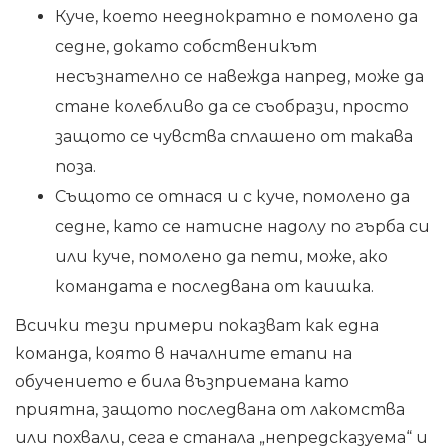
Куче, което нееднократно е помолено да
седне, докато собственикът
несъзнателно се навежда напред, може да
стане колебливо да се съобрази, просто
защото се чувства сплашено от такава
поза.
Същото се отнася и с куче, помолено да
седне, като се натисне надолу по гърба си
или куче, помолено да пети, може, ако
командата е последвана от каишка.
Всички тези примери показват как една
команда, която в началните етапи на
обучението е била възприемана като
приятна, защото последвана от лакомства
или похвали, сега е станала „непредсказуема“ и