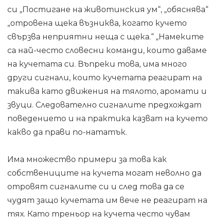
си „Постигане на животинския ум“, „обяснява“
„отровена щека възниква, когато кучето
свързва неприятни неща с щека.“ „Намеките
са най-често словесни команди, които даваме
на кучетата си. Въпреки това, има много
други сигнали, които кучетата реагират на
такива като движения на тялото, аромати и
звуци. Следователно сигналите предхождат
поведението и на практика казват на кучето
какво да прави по-нататък.
Има множество примери за това как
собствениците на кучета могат неволно да
отровят сигналите си и след това да се
чудят защо кучетата им вече не реагират на
тях. Като треньор на кучета често чувам