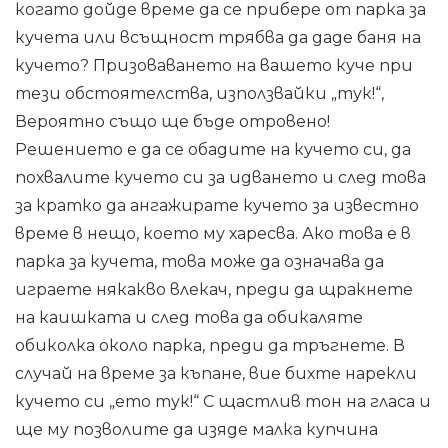
когато дойде време да се прибере от парка за
кучета или всъщност трябва да даде баня на
кучето? Призоваването на вашето куче при
тези обстоятелства, използвайки „тук!“,
Вероятно също ще бъде отровено!
Решението е да се обадите на кучето си, да
похвалите кучето си за идването и след това
за кратко да ангажирате кучето за известно
време в нещо, което му харесва. Ако това е в
парка за кучета, това може да означава да
играете някакво влекач, преди да щракнете
на каишката и след това да обикаляте
обиколка около парка, преди да тръгнете. В
случай на време за къпане, вие бихте нарекли
кучето си „ето тук!“ С щастлив тон на гласа и
ще му позволите да изяде малка купчина