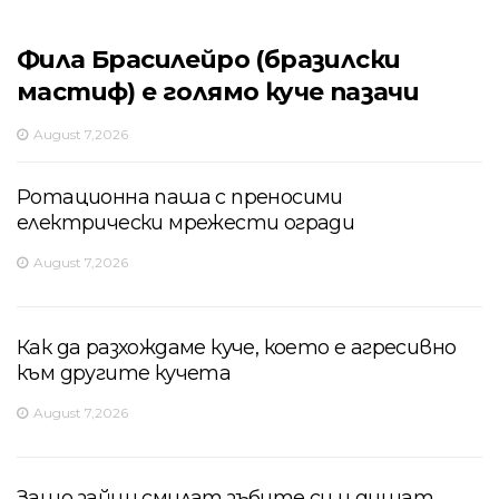
Фила Брасилейро (бразилски
мастиф) е голямо куче пазачи
August 7,2026
Ротационна паша с преносими
електрически мрежести огради
August 7,2026
Как да разхождаме куче, което е агресивно
към другите кучета
August 7,2026
Защо зайци смилат зъбите си и дишат