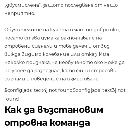
„двусмислена“, защото последвана от нещо
неприятно.
Обучителите на кучета имат по-добро око,
когато става дума за разпознаване на
отровени сигнали и това далеч и отвъд
вижда видимо колебание или отказ. Има
няколко признака, че необученото око може да
не успее да разпознае, като фини стресови
сигнали и поведение на изместване.
$config[ads_text4] not found$config[ads_text3] not
found
Как да възстановим
отровна команда