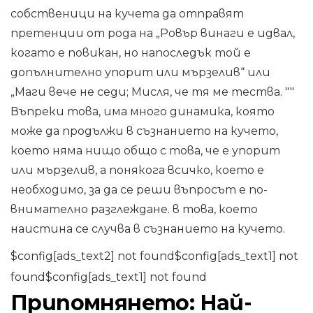
собственици на кучета да отправят
претенции от рода на „Ровър винаги е идвал,
когато е повикан, но напоследък той е
допълнително упорит или мързелив“ или
„Маги вече не седи; Мисля, че тя ме тества. ""
Въпреки това, има много динамика, която
може да продължи в съзнанието на кучето,
което няма нищо общо с това, че е упорит
или мързелив, а понякога всичко, което е
необходимо, за да се реши въпросът е по-
внимателно разглеждане. в това, което
наистина се случва в съзнанието на кучето.
$config[ads_text2] not found$config[ads_text1] not
found$config[ads_text1] not found
Припомнянето: Най-