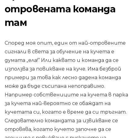
отровената команда
там
Според моя опит, един от най-отровените
сигнали в света за обучение на кучета е
думата „ела!“ Или каквато и команда да се
използва за повикване на куче. Има безброй
примери за това как лесно дадена команда
може да бъде съсипана непоправимо.
Например собствениците на кучета в парка
за кучета най-вероятно се обаждат на
кучетата си, когато е време да си тръгнат.
Следователно командата за извикване се
отровява, когато кучето започне да се
асоциира с повикване с пускането на