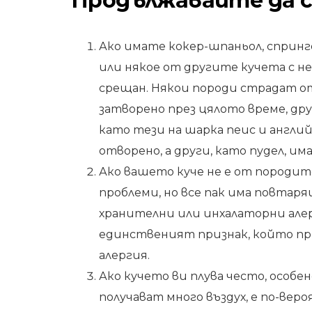
Продължавайте да 
Ако имате кокер-шпаньол, спринг
или някое от другите кучета с н
срещан. Някои породи страдат о
затворено през цялото време, др
като тези на шарка пеис и англий
отворено, а други, като пудел, им
Ако вашето куче не е от породи
проблеми, но все пак има повтар
хранителни или инхалаторни але
единственият признак, който пр
алергия.
Ако кучето ви плува често, особе
получават много въздух, е по-веро