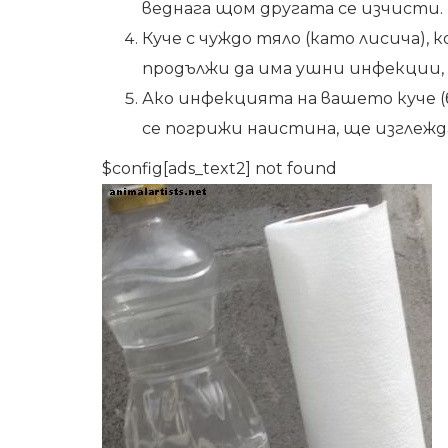
веднага щом другата се изчисти.
Куче с чуждо тяло (като лисича), 
продължи да има ушни инфекции,
Ако инфекцията на вашето куче (
се погрижи наистина, ще изглежда 
$config[ads_text2] not found