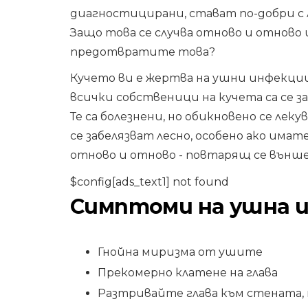
диагностицирани, стават по-добри с 
Защо това се случва отново и отново 
предотвратите това?
Кучето ви е жертва на ушни инфекци
всички собственици на кучета са се 
Те са болезнени, но обикновено се лек
се забелязват лесно, особено ако имат
отново и отново - повтарящ се външ
$config[ads_text1] not found
Симптоми на ушна 
Гнойна миризма от ушите
Прекомерно клатене на глава
Разтривайте глава към стената,