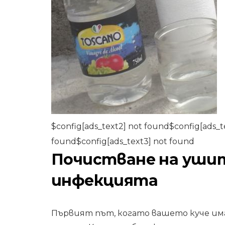
$config[ads_text2] not found$config[ads_t
found$config[ads_text3] not found
Почистване на ушит
инфекцията
Първият път, когато вашето куче им