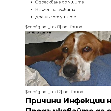
Одраскване до ушите
Наклон на главата
Дренаж от ушите
$config[ads_text1] not found
$config[ads_text2] not found
Причини Инфекции н