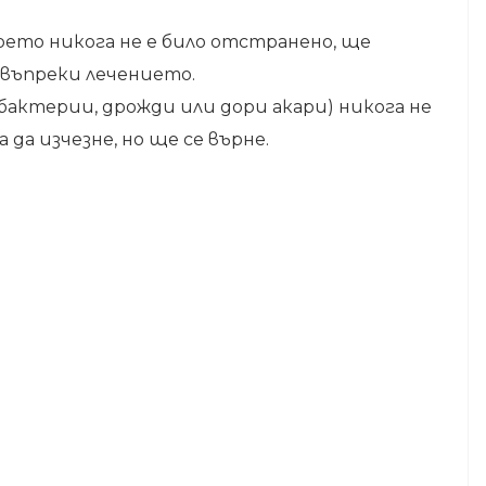
което никога не е било отстранено, ще
 въпреки лечението.
бактерии, дрожди или дори акари) никога не
да изчезне, но ще се върне.