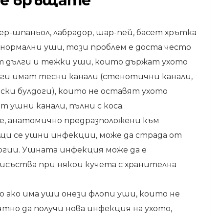
се връщате
ер-шпаньол, лабрадор, шар-пей, басет хрътка
енормални уши, този проблем е доста често
т дълги и тежки уши, които държат ухото
уги имат тесни канали (стенотични канали,
ски булдоги), които не оставят ухото
ат ушни канали, пълни с коса.
те, анатомично предразположени към
ящи се ушни инфекции, може да страда от
ргии. Ушната инфекция може да е
исъства при някои кучета с хранителна
но ако има уши онези флопи уши, които не
ятно да получи нова инфекция на ухото,