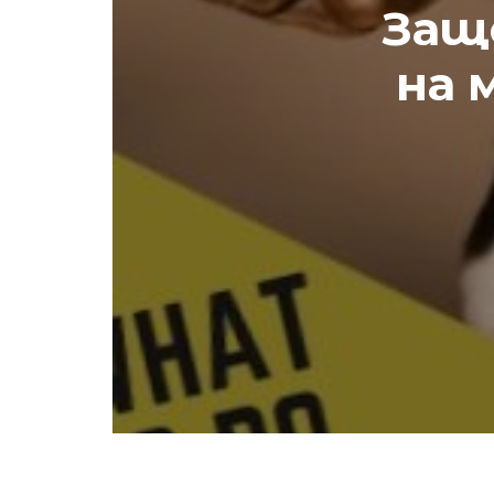
Защ
на 