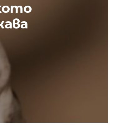
хото
жава