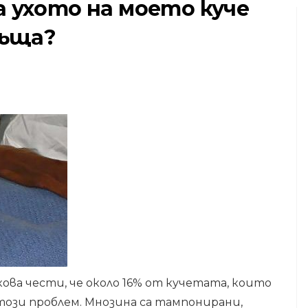
 ухото на моето куче
ръща?
КОТКИ
НИ
Защо не трябва да
м за
храниш котките
ец
си (или всяка друга
евтина храна)
6,2026
ва чести, че около 16% от кучетата, които
този проблем. Мнозина са тампонирани,