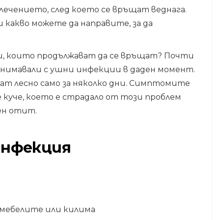
лечението, след което се връщат веднага.
и какво можете да направите, за да
и, които продължават да се връщат? Почти
занимавали с ушни инфекции в даден момент.
уват лесно само за няколко дни. Симптомите
е куче, което е страдало от този проблем
ен отит.
инфекция
 мебелите или килима