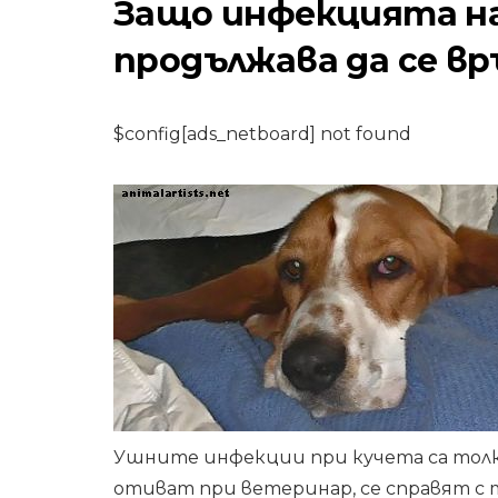
Защо инфекцията на
продължава да се в
$config[ads_netboard] not found
ВЛЕЧУГИ И ЗЕМНОВОД
Как да се грижи
домашен любим
на градината
6,2026
Ушните инфекции при кучета са толко
отиват при ветеринар, се справят с 