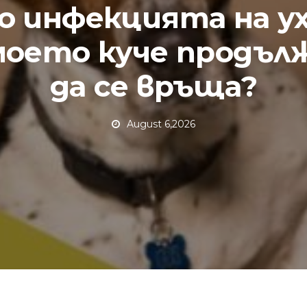
о инфекцията на у
моето куче продъл
да се връща?
August 6,2026