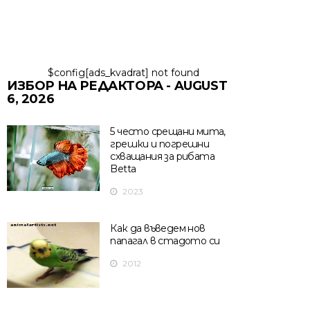
$config[ads_kvadrat] not found
ИЗБОР НА РЕДАКТОРА - AUGUST
6, 2026
5 често срещани мита,
грешки и погрешни
схващания за рибата
Betta
2023
Как да въведем нов
папагал в стадото си
2012