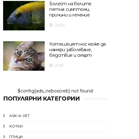
Болест на белите
петна: симптоми,
причини и лечение
2009
Котешкият нос може да
намери заболяване,
бедствие и смърт
2013
$config[ads_neboscreb] not found
ПОПУЛЯРНИ КАТЕГОРИИ
ASK-A-VET
КОТКИ
ПТИЦИ