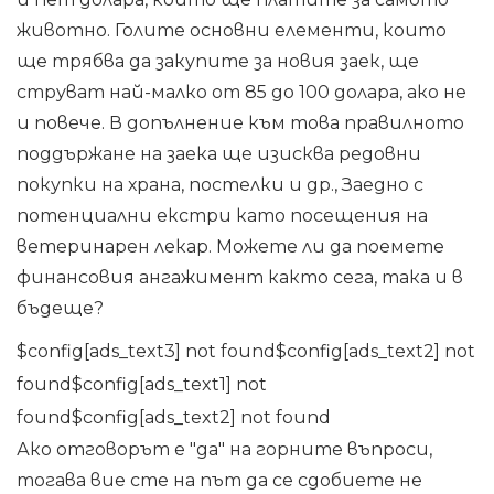
животно. Голите основни елементи, които
ще трябва да закупите за новия заек, ще
струват най-малко от 85 до 100 долара, ако не
и повече. В допълнение към това правилното
поддържане на заека ще изисква редовни
покупки на храна, постелки и др., Заедно с
потенциални екстри като посещения на
ветеринарен лекар. Можете ли да поемете
финансовия ангажимент както сега, така и в
бъдеще?
$config[ads_text3] not found$config[ads_text2] not
found$config[ads_text1] not
found$config[ads_text2] not found
Ако отговорът е "да" на горните въпроси,
тогава вие сте на път да се сдобиете не