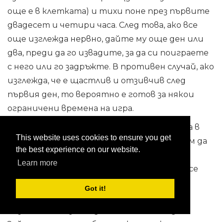
още е в клетката) и тихи поне през първите
двадесет и четири часа. След това, ако все
още изглежда нервно, дайте му още ден или
два, преди да го извадите, за да си поиграете
с него или го задръжте. В противен случай, ако
изглежда, че е щастлив и отзивчив след
първия ден, то вероятно е готов за някои
ограничени времена на игра.
Ако искате да разрешите на заека да бяга в
This website uses cookies to ensure you get
къщата или двора (и горещо препоръчвам да
the best experience on our website.
се направи това), трябва да направите
Learn more
няколко неща, преди да пуснете заека да се
разхлаби. Първо, по-добре е да изберете
Got it!
единична зона в къщата, отколкото да
позволите на заека да се скита свободно.