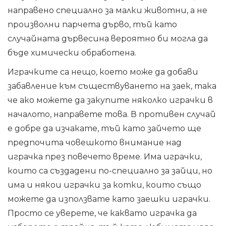
направено специално за малки животни, а не
произволни парчета дърво, тъй като
случайната дървесина вероятно би могла да
бъде химически обработена.
Играчките са нещо, което може да добави
забавление към съществуването на заек, така
че ако можете да закупите няколко играчки в
началото, направете това. В противен случай
е добре да изчакате, тъй като зайчето ще
предпочита човешкото внимание над
играчка през повечето време. Има играчки,
които са създадени по-специално за зайци, но
има и някои играчки за котки, които също
можете да използвате като заешки играчки.
Просто се уверете, че каквато играчка да