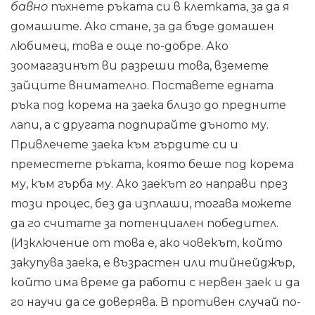
бавно
пъхнете ръката си в клетката, за да я
домашите. Ако стане, за да бъде домашен
любимец, това е още по-добре. Ако
зоомагазинът ви разреши това, вземете
зайците внимателно. Поставете едната
ръка под корема на заека близо до предните
лапи, а с другата подпирайте дъното му.
Привлечете заека към гърдите си и
преместете ръката, която беше под корема
му, към гърба му. Ако заекът го направи през
този процес, без да изплаши, тогава можете
да го считате за потенциален победител.
(Изключение от това е, ако човекът, който
закупува заека, е възрастен или тийнейджър,
който има време да работи с нервен заек и да
го научи да се доверява. В противен случай по-