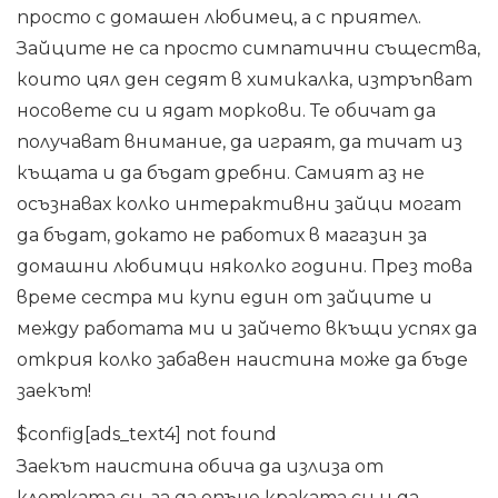
просто с домашен любимец, а с приятел.
Зайците не са просто симпатични същества,
които цял ден седят в химикалка, изтръпват
носовете си и ядат моркови. Те обичат да
получават внимание, да играят, да тичат из
къщата и да бъдат дребни. Самият аз не
осъзнавах колко интерактивни зайци могат
да бъдат, докато не работих в магазин за
домашни любимци няколко години. През това
време сестра ми купи един от зайците и
между работата ми и зайчето вкъщи успях да
открия колко забавен наистина може да бъде
заекът!
$config[ads_text4] not found
Заекът наистина обича да излиза от
клетката си, за да опъне краката си и да