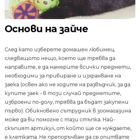
Основи на зайче
След като изберете домашен любимец,
следващото нещо, което ще трябва да
направите, е да намерите всички предмети,
необходими за прибиране и изхранване на
заека (освен ако не ходите на развъдчик, за да
купите заек - в този случай предметите,
изброени по-долу, трябва да бъдат закупени
първо). Обикновено сътрудник в зоомагазина
може да ви помогне с тази стъпка. Най-
скъпият артикул, от който ще се нуждаете,
е клетката. Не препоръчвам да се опитвате