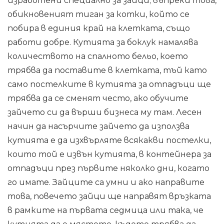
изработени специално за зайци; въпреки това,
обикновеният тиган за котки, който се
побира в единия край на клетката, също
работи добре. Кутията за боклук намалява
количеството на спалното бельо, което
трябва да поставите в клетката, тъй като
само постелките в кутията за отпадъци ще
трябва да се сменят често, ако обучите
зайчето си да върши бизнеса му там. Лесен
начин да насърчите зайчето да използва
кутията е да изхвърляте всякакви постелки,
които той е извън кутията, в контейнера за
отпадъци през първите няколко дни, когато
го имате. Зайците са умни и ако направите
това, повечето зайци ще направят връзката
в рамките на първата седмица или така, че