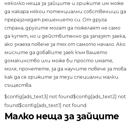
няколко неща за зайците и грижите им може
да накара някои потенциални собственици да
преразгледат решението си. От друга
страна, другите могат да пожелаят не само
да купят, но и действително да запазят заека,
ако знаеха повече за тях от самото начало. Ако
мислите да добавите заек към вашето
домакинство или може би просто имате,
моля, прочетете, за да научите повече за това
как да се грижите за тези специални малки
същества.
$config[ads_text3] not found$config[ads_text2] not
found$config[ads_text1] not found
Малко неща за зайците