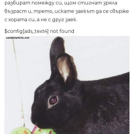
разбират помежду си, щом стигнат зряла
възраст и, трето, искате заекът да се свърже
с хората си, а не с друг заек.
$config[ads_text4] not found