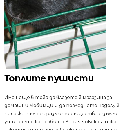
Топлите пушисти
Има нещо в това да влезете в магазина за
домашни любимци и да погледнете надолу в
писалка, пълна с размити същества с дълги
уши, което кара обикновения човек да иска
изведнъж да стане собственик на домашни