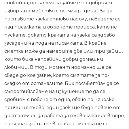
спокойна, приятелска зайче е по-добрият
избор за семейство с по-млади деца.) За да
поставите заека отново надолу, наведете се
над писалката и обърнете процеса, като не
пускате, докато краката на заека са здраво
засадени на пода на писалката. В крайна
сметка може да намерите два или три зайци,
които биха направили добри домашни
любимци. В този момент нормално ще се
сведе до кое зайче, което смятате за по-
сладко от останалите! Бих посъветвал да се
съпротивляваме на изкушението да се
сдобием с повече от една, обаче по няколко
причини: първо, един заек ще бъде повече от
достатъчен за работа за първокласник, второ,
понякога зайците в крайна сметка не се