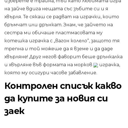
изберете е трайна, тъй като любимата игра
на зайче вдига нещата със зъбите си и я
хвърля. Те сякаш се радват на играчки, които
бръмчат или дрънкат. Знам, че зайчето на
сестра ми обичаше пластмасовата му
котешка играчка с „вагон колело“, защото тя
трепна
и
той можеше да я вземе и да даде
хвърляне! Друг негов фаворит беше дрънкалка
и хвърляне във формата на морков
играчка,
която му осигури часове забавление.
Контролен списък какво
да купите за новия си
заек