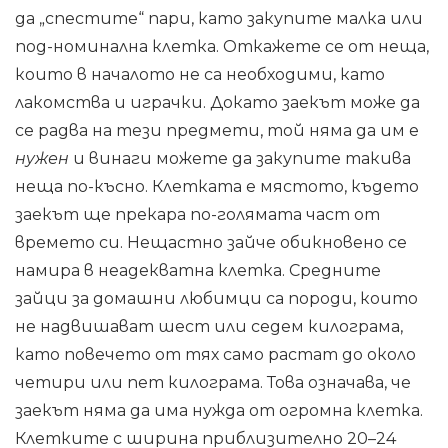
да „спестите“ пари, като закупите малка или
под-номинална клетка. Откажете се от неща,
които в началото не са необходими, като
лакомства и играчки. Докато заекът може да
се радва на тези предмети, той няма да им е
нужен
и винаги можете да закупите такива
неща по-късно. Клетката е мястото, където
заекът ще прекара по-голямата част от
времето си. Нещастно зайче обикновено се
намира в неадекватна клетка. Средните
зайци за домашни любимци са породи, които
не надвишават шест или седем килограма,
като повечето от тях само растат до около
четири или пет килограма. Това означава, че
заекът няма да има нужда от огромна клетка.
Клетките с ширина приблизително 20–24