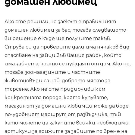
домашен любимец
Ако сте решили, че заекът е правилният
домашен любимец за вас, тогава следващото
ви решение е къде ще получите такъв.
Струва си да проверите дали има някакъв вид
спасяване на зайци във вашия район, който
има зайчета, които се нуждаят от дом. Ако не,
тогава зоомагазините и частните
животновъди са най-доброто място за
търсене. Ако не сте придирчиви към
конкретната порода, която купувате,
магазинът за домашни любимци може да бъде
по-удобният маршрут от развъдчика, тъй
като можете да закупите всички необходими
артикули за грижите за зайците по време на