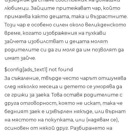
любимци. Зайците притежават чар, който
примамва както децата, така и възрастните.
Този чар е особено силен около великденското
време, когато изображения на пухкави
зайчета изобилстват и децата молят
родителите си да ги
моля
да им позволят да
имат зайче.
$config[ads_text1] not found
За съжаление, твърде често чарът отшумява
след няколко месеца и детето се уморява да
се грижи за заека. Това оставя родителите с
друга отговорност, която не искат, така че
бедният заек е изхвърлен някъде, или върнат
на мястото на покупката, или (надявам се),
осиновен от някой друг. Разбирането на