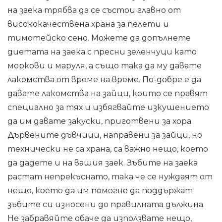
на заека трябва да се състои главно от
висококачествена храна за пелети и
тимотейско сено. Можете да допълнете
диетата на заека с пресни зеленчуци като
моркови и маруля, а също така да му давате
лакомства от време на време. По-добре е да
давате лакомства на зайци, които се правят
специално за тях и избягвайте изкушението
да им давате закуски, приготвени за хора.
Дървените дъвчици, направени за зайци, но
технически не са храна, са важно нещо, което
да дадете и на вашия заек. Зъбите на заека
растат непрекъснато, така че се нуждаят от
нещо, което да им помогне да поддържат
зъбите си износени до правилната дължина.
Не забравяйте обаче да използвате нещо,