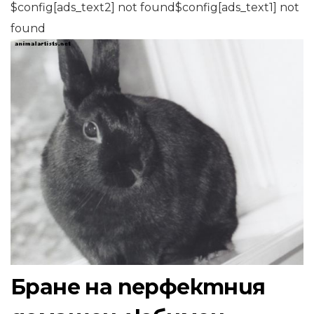
$config[ads_text2] not found$config[ads_text1] not
found
Бране на перфектния