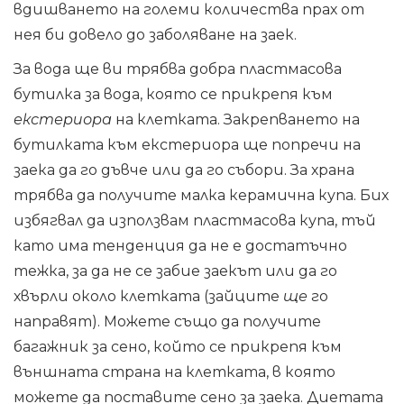
вдишването на големи количества прах от
нея би довело до заболяване на заек.
За вода ще ви трябва добра пластмасова
бутилка за вода, която се прикрепя към
екстериора
на клетката. Закрепването на
бутилката към екстериора ще попречи на
заека да го дъвче или да го събори. За храна
трябва да получите малка керамична купа. Бих
избягвал да използвам пластмасова купа, тъй
като има тенденция да не е достатъчно
тежка, за да не се забие заекът или да го
хвърли около клетката (зайците
ще
го
направят). Можете също да получите
багажник за сено, който се прикрепя към
външната страна на клетката, в която
можете да поставите сено за заека. Диетата