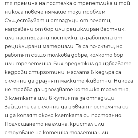
тя премина на постелка с трепетлика и той
никога повече нямаше този проблем.
Съществуват и отпадъци от пелети,
направени от бор или рециклиран вестник,
или настъргани постелки, изработени от
рециклирани материали. Те са по-скъпи, но
работят също толкова добре, колкото бор
или трепетлика. Бих предложил да избягвате
кедрови стърготини; маслата в кедъра са
склонни да дразнят малките животни. Никога
не трябва да използвате котешка тоалетна,
в клетката или в кутията за отпадъци.
Зайците са склонни да дъвчат постелята си
и да копаят около клетката си постоянно.
Поглъщането на глина, кристал или
струпване на котешка тоалетна или