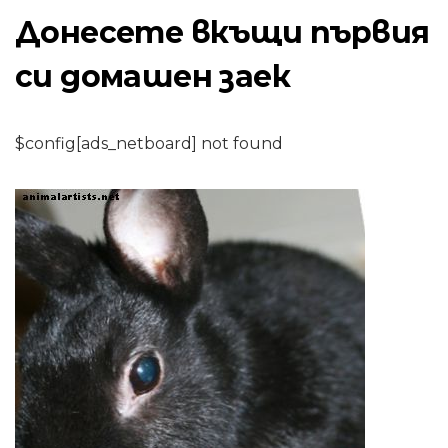
Донесете вкъщи първия
си домашен заек
$config[ads_netboard] not found