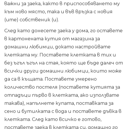
важни за заека, както в приспособяването му
към ново място, така и във връзка с новия
(ите) собственик (и).
След като донесете заека у дома, го оставете
в картонената кутия от магазина за
домашни любимци, докато настройвате
клетката му. Поставете клетката в тих и
без ъгъл ъгъл на стая, която ще бъде далеч от
всички други домашни любимци, които може
да са в къщата. Поставете умерено
количество постеля (поставете кутията за
отпадъци първо в клетката, ако използвате
такава), напълнете купата, поставката за
сено и бутилката с вода и поставете дъвка в
клетката. След като всичко е готово,
поставете заека в клетката си, домашно го