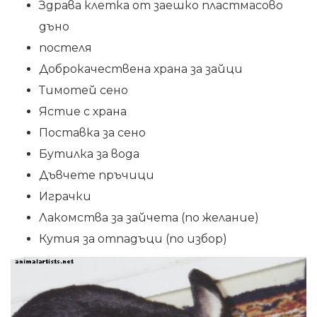
Здрава клетка от заешко пластмасово
дъно
постеля
Доброкачествена храна за зайци
Тимотей сено
Ястие с храна
Поставка за сено
Бутилка за вода
Дъвчете пръчици
Играчки
Лакомства за зайчета (по желание)
Кутия за отпадъци (по избор)