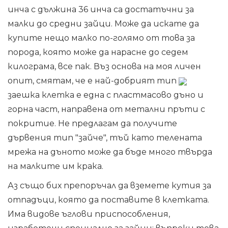
инча с дължина 36 инча са достатъчни за
малки до средни зайци. Може да искате да
купите нещо малко по-голямо от това за
порода, която може да нарасне до седем
килограма, все пак. Въз основа на моя личен
опит, смятам, че е най-добрият тип
заешка клетка е една с пластмасово дъно и
горна част, направена от метални пръти с
покритие. Не предлагам да получите
дървения тип "зайче", тъй като телената
мрежа на дъното може да бъде много твърда
на малките им крака.
Аз също бих препоръчал да вземете кутия за
отпадъци, която да поставите в клетката.
Има видове ъглови приспособления,