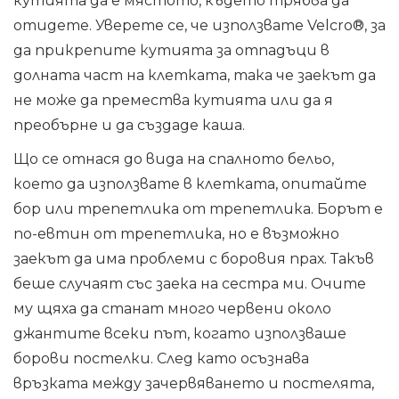
кутията да е мястото, където трябва да
отидете. Уверете се, че използвате Velcro®, за
да прикрепите кутията за отпадъци в
долната част на клетката, така че заекът да
не може да премества кутията или да я
преобърне и да създаде каша.
Що се отнася до вида на спалното бельо,
което да използвате в клетката, опитайте
бор или трепетлика от трепетлика. Борът е
по-евтин от трепетлика, но е възможно
заекът да има проблеми с боровия прах. Такъв
беше случаят със заека на сестра ми. Очите
му щяха да станат много червени около
джантите всеки път, когато използваше
борови постелки. След като осъзнава
връзката между зачервяването и постелята,