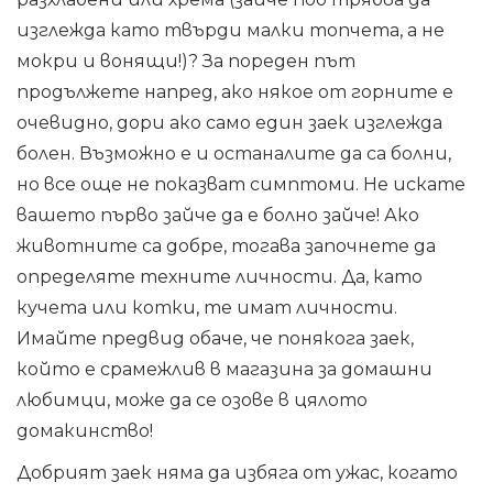
изглежда като твърди малки топчета, а не
мокри и вонящи!)? За пореден път
продължете напред, ако някое от горните е
очевидно, дори ако само един заек изглежда
болен. Възможно е и останалите да са болни,
но все още не показват симптоми. Не искате
вашето първо зайче да е болно зайче! Ако
животните са добре, тогава започнете да
определяте техните личности. Да, като
кучета или котки, те имат личности.
Имайте предвид обаче, че понякога заек,
който е срамежлив в магазина за домашни
любимци, може да се озове в цялото
домакинство!
Добрият заек няма да избяга от ужас, когато