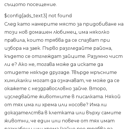
същото посещение.
$config[ads_text3] not found
След като намерите място за придобиване на
този нов домашен любимец, има няколко
правила, които трябва да се спазват при
избора на заек. Първо разгледайте района,
където се отглеждат зайците. Разумно чист
ли е? Ако не, тогава може да искате да
отидете някъде другаде. Твърде мръсните
химикалки могат да означават, че може да се
окажете с нездравословно зайче. Второ,
изследвайте животните в писалката. Някой
от тях има ли хрема или носове? Има ли
доказателства в клетката или върху самите
животни, че един или повече от тях имат
разхлабени или хрема (зайче поо трябва да