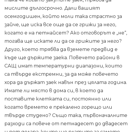
мислите дългосрочно. Дали вашият
осемгодишен, който моли така страстно за
зайче, ще иска все още да се грижи за него,
когато е на петнайсет? Ако отговорът е „не“,
тогава ще искате ли да се грижите за него?
Друго, което трябва да вземете предвид е
къде ще държите заека. Повечето райони в
САЩ имат температурни диапазони, които
са твърде екстремни, за да може повечето
хора да държат заек навън през цялата година.
Имате ли място в дома си, в което да
поставите клетката си, постоянно или
когато времето е прекалено горещо или
твърде студено? Също така, първоначалните
разходи са повече от петнадесет до двадесет
и пет долара, които ще платите за самото