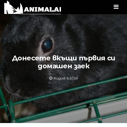
Men
Донесете вкъщи първия си
домашен заек
August 6,2026