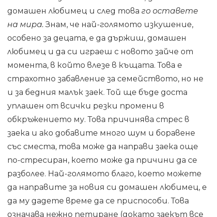
домашен любимец и след това
го оставете
на мира.
Знам, че най-голямото изкушение,
особено за децата, е да държиш, домашен
любимец и да си играеш с новото зайче от
момента, в който влезе в къщата. Това е
страхотно забавление за семейството, но не
и за бедния малък заек. Той ще бъде доста
уплашен от всички резки промени в
обкръжението му. Това причинява стрес в
заека и ако добавите много шум и боравене
със сместа, това може да направи заека още
по-стресиран, което може да причини да се
разболее. Най-голямото благо, което можете
да направите за новия си домашен любимец, е
да му дадете време да се приспособи. Това
означава нежно петиране (докато заекът все