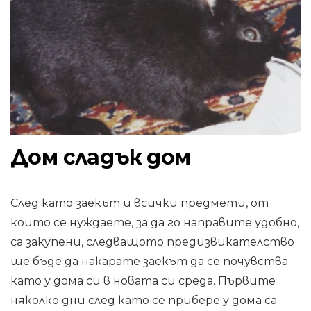
Дом сладък дом
След като заекът и всички предмети, от
които се нуждаете, за да го направите удобно,
са закупени, следващото предизвикателство
ще бъде да накарате заекът да се почувства
като у дома си в новата си среда. Първите
няколко дни след като се прибере у дома са