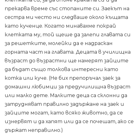
прекарва време със стопаните си. Заекът на
сестра ми често ни следваше около къщата
като кученце. Когато минавахме покрай
клетката му, той щеше да залепи главата си
за решетките, молейки да е надраскан
горната част на главата. Децата в училищна
възраст до възрастни ще намерят зайците
да бъдат също толкова интересни като
котка или куче. (Не бих препоръчал заек за
домашни любимци за предучилищна възраст
или малко дете. Малките деца са склонни да
затрудняват правилно задържане на заек и
зайците могат, като всяко животно, да се
изнервят и да хапят или да се почешат, ако се
държат неправилно.)