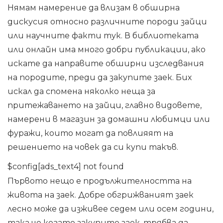
Нямам намерение да влизам в обширна
дискусия относно различните породи зайци
или научните факти тук. В библиотеката
или онлайн има много добри публикации, ако
искате да направите обширни изследвания
на породите, преди да закупите заек. Бих
искал да спомена няколко неща за
притежаването на зайци, главно видовете,
намерени в магазин за домашни любимци или
фуражи, които могат да повлияят на
решението на човек да си купи такъв.
$config[ads_text4] not found
Първото нещо е продължителността на
живота на заек. Добре обгрижваният заек
лесно може да изживее седем или осем години,
така че когато закупите заек, трябва да