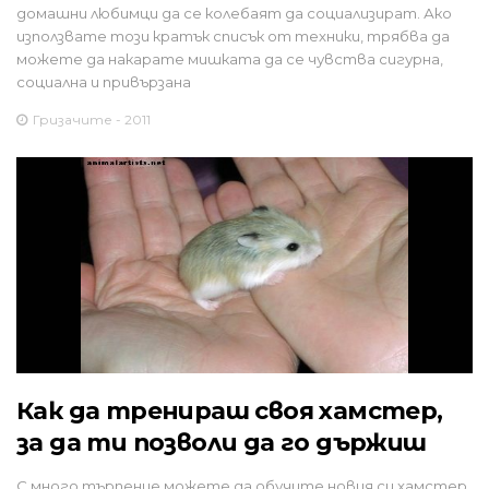
домашни любимци да се колебаят да социализират. Ако
използвате този кратък списък от техники, трябва да
можете да накарате мишката да се чувства сигурна,
социална и привързана
Гризачите - 2011
Как да тренираш своя хамстер,
за да ти позволи да го държиш
С много търпение можете да обучите новия си хамстер