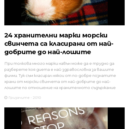
24 хранителни марки морски
свинчета са класирани от най-
добрите до най-лошите
При толкова много марки навън може да е трудно да
разберете коя диета е най-здравословна за вашите
филми. Тук съм класирал някои от по-добре познатите
храни от морски свинчета от най-добрите до най-
лошите по отношение на хранителното съдържание
Гризачите - 2010