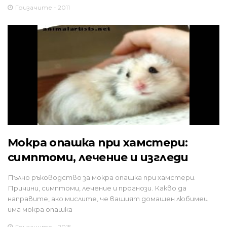
Гризачите - 2011
Мокра опашка при хамстери:
симптоми, лечение и изгледи
Пълно ръководство за мокра опашка при хамстери.
Причини, симптоми, лечение и прогнози. Какво да
направите, ако мислите, че вашият домашен любимец
има мокра опашка
Гризачите - 2015