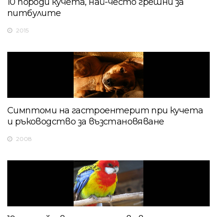
10 породи кучета, най-често грешни за
питбулите
2015
Симптоми на гастроентерит при кучета
и ръководство за възстановяване
2008