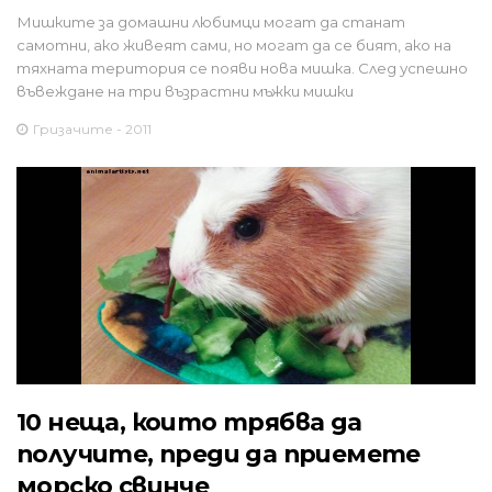
Мишките за домашни любимци могат да станат
самотни, ако живеят сами, но могат да се бият, ако на
тяхната територия се появи нова мишка. След успешно
въвеждане на три възрастни мъжки мишки
Гризачите - 2011
10 неща, които трябва да
получите, преди да приемете
морско свинче