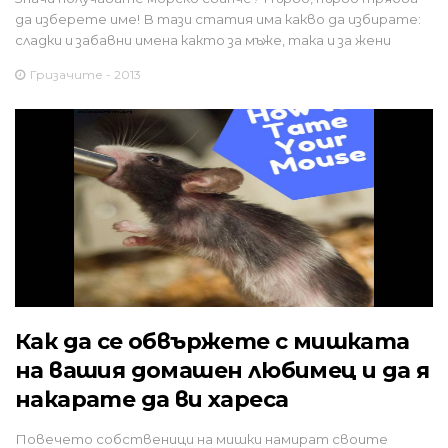
да изберете име! В тази статия има какво да избирате:
сладки и забавни имена както за мъже, така и за жени
Гризачите - 2013
Как да се обвържете с мишката
на вашия домашен любимец и да я
накарате да ви хареса
Повечето собственици на мишки намират своите