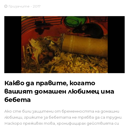
Гризачите - 2017
Какво да правите, когато
вашият домашен любимец има
бебета
Ако сте били защитени от бременността на домашни
любимци, грижите за бебетата не трябва да са трудни.
Наскоро преживях това, хронифицирах действията си