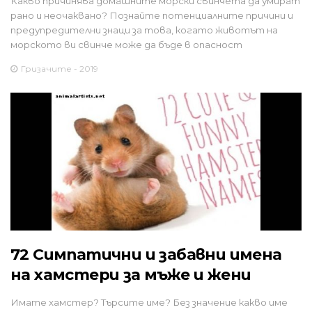
Какво причинява домашните морски свинчета да умират
рано и неочаквано? Познайте потенциалните причини и
предупредителни знаци за това, когато животът на
морското ви свинче може да бъде в опасност
Гризачите - 2019
72 Симпатични и забавни имена
на хамстери за мъже и жени
Имате хамстер? Търсите име? Без значение какво име