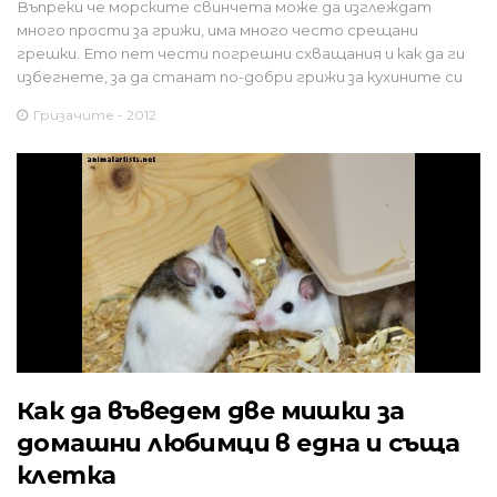
Въпреки че морските свинчета може да изглеждат
много прости за грижи, има много често срещани
грешки. Ето пет чести погрешни схващания и как да ги
избегнете, за да станат по-добри грижи за кухините си
Гризачите - 2012
Как да въведем две мишки за
домашни любимци в една и съща
клетка