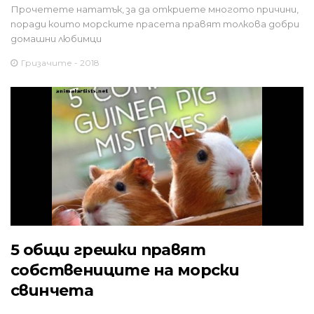
Прочетете нататък, за да откриете многото причини,
поради които морските прасета правят толкова добри
домашни любимци
Гризачите - 2018
5 общи грешки правят
собствениците на морски
свинчета