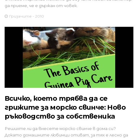
да приеме, че е държан от човек.
Гризачите - 2010
Всичко, което трябва да се
грижите за морско свинче: Ново
ръководство за собственика
Решихте ли да внесете морско свинче в дома си?
Докато домашните любимци отиват, за тях е лесно да