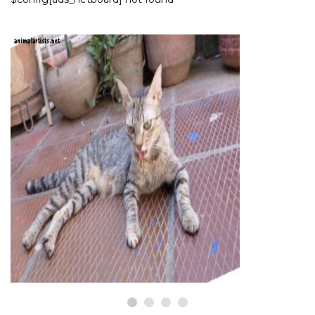
КОТКИ
Защо моята котка се
задъхва?
8,2026