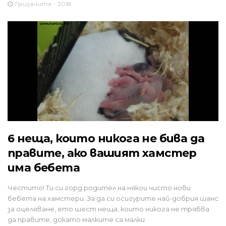
Гризачите - 2018
6 неща, които никога не бива да
правите, ако вашият хамстер
има бебета
Честито! Ти си горд родител на някои чисто нови
бебета на хамстери. За да си осигурите най-добрия шанс
за оцеляване, ето шест неща, които никога не трябва
да правите, докато малките са малки