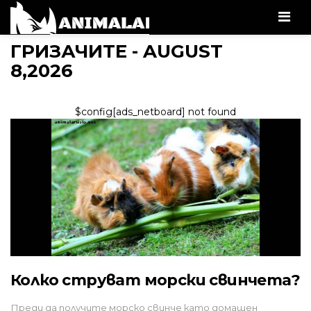
Men
ГРИЗАЧИТЕ - AUGUST
8,2026
$config[ads_netboard] not found
Колко струват морски свинчета?
Преди да получите морско свинче като домашен