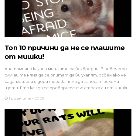
Топ 10 причини да не се плашите
от мишки!
Анатомично казано мишките са безвредни. В повечето
случаи те няма да се опитат да ви ухапят, освен ако не
са заплашени и дори тогава няма да нанесат големи
щети. Ето как да се преборите със страха си от мишки
Гризачите - 2009