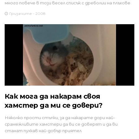
много повече в този весел списък с дреболии на плъхове
Гризачите - 2008
Как мога да накарам своя
хамстер да ми се довери?
Няколко прости стъпки, за да накарате дори най-
срамежливите хамстери да ви се доверят и да ви
станат пухкав най-добър приятел