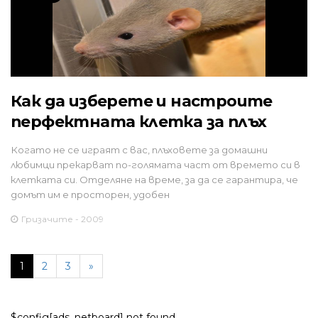
Как да изберете и настроите
перфектната клетка за плъх
Когато не се играят с вас, плъховете за домашни
любимци прекарват по-голямата част от времето си в
клетката си. Отделяне на време, за да се гарантира, че
домът им е просторен, удобен
Гризачите - 2009
1
2
3
»
$config[ads_netboard] not found