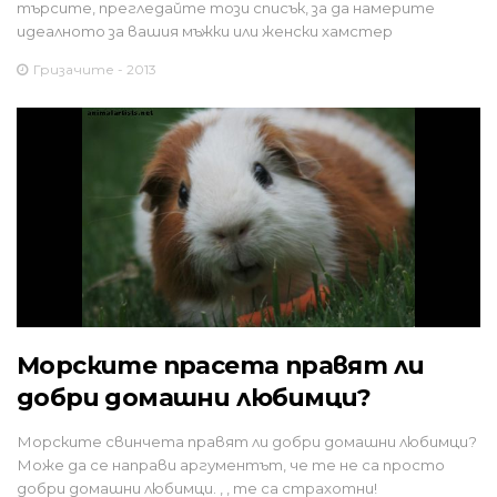
търсите, прегледайте този списък, за да намерите
идеалното за вашия мъжки или женски хамстер
Гризачите - 2013
Морските прасета правят ли
добри домашни любимци?
Морските свинчета правят ли добри домашни любимци?
Може да се направи аргументът, че те не са просто
добри домашни любимци. , , те са страхотни!