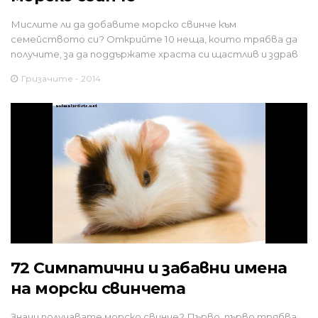
Мислите ли да добавите морско свинче към
семейството си? Открийте 10 неща, които трябва да
получите, за да поддържате храста си щастлив и здрав
Гризачите - 2014
72 Симпатични и забавни имена
на морски свинчета
Значи получавате морско свинче? Първо, първо трябва