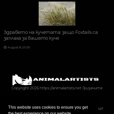
Здравето на кучетата: защо Foxtails са
заплаха за вашето куче
August 8,2026
Copyright 2026 https://animalartists.net
Гризачите
РИБИ И АКВАРИУМИ
This website uses cookies to ensure you get
СОБСТВЕНОСТ НА ДОМАШНИ ЛЮБИМЦИ
ЗАЙЦИ
the best experience on our website.