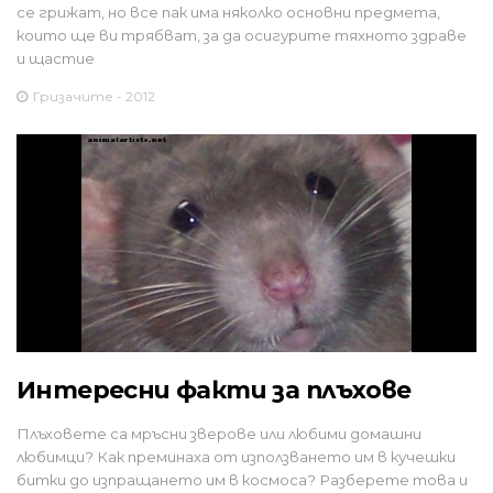
се грижат, но все пак има няколко основни предмета,
които ще ви трябват, за да осигурите тяхното здраве
и щастие
Гризачите - 2012
Интересни факти за плъхове
Плъховете са мръсни зверове или любими домашни
любимци? Как преминаха от използването им в кучешки
битки до изпращането им в космоса? Разберете това и