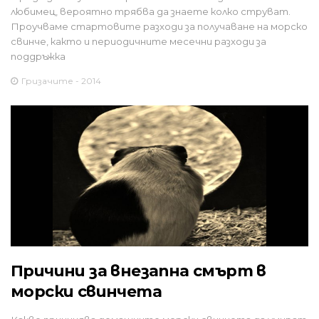
любимец, вероятно трябва да знаете колко струват.
Проучваме стартовите разходи за получаване на морско
свинче, както и периодичните месечни разходи за
поддръжка
Гризачите - 2014
Причини за внезапна смърт в
морски свинчета