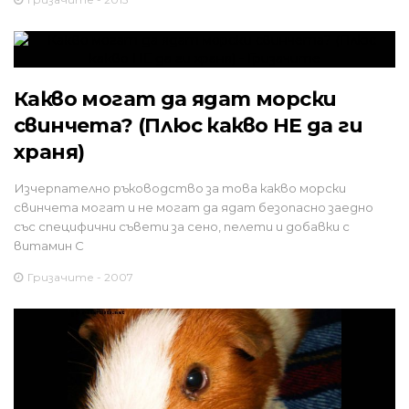
Какво могат да ядат морски
свинчета? (Плюс какво НЕ да ги
храня)
Изчерпателно ръководство за това какво морски
свинчета могат и не могат да ядат безопасно заедно
със специфични съвети за сено, пелети и добавки с
витамин С
Гризачите - 2007