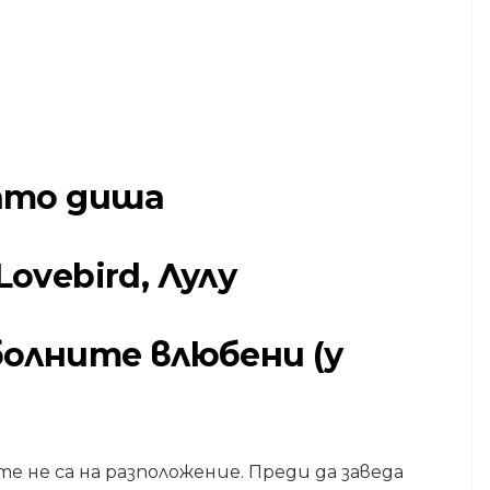
като диша
ovebird, Лулу
болните влюбени (у
е не са на разположение. Преди да заведа