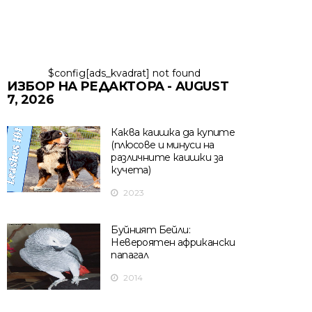
$config[ads_kvadrat] not found
ИЗБОР НА РЕДАКТОРА - AUGUST
7, 2026
Каква каишка да купите
(плюсове и минуси на
различните каишки за
кучета)
2023
Буйният Бейли:
Невероятен африкански
папагал
2014