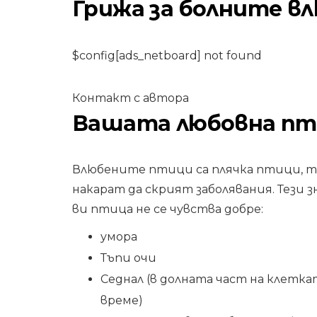
Грижа за болните в
КУЧЕТА
$config[ads_netboard] not found
Фъстъчено мас
„Пупчици“:
Контакт с автора
Домашно
Вашата любовна пти
приготвено гур
куче лекува
рецепта (със
Влюбените птици са плячка птици, т
снимки)
накарат да скрият заболявания. Тези з
ви птица не се чувства добре:
7,2026
умора
Тъпи очи
Седнал (в долната част на клетка
време)