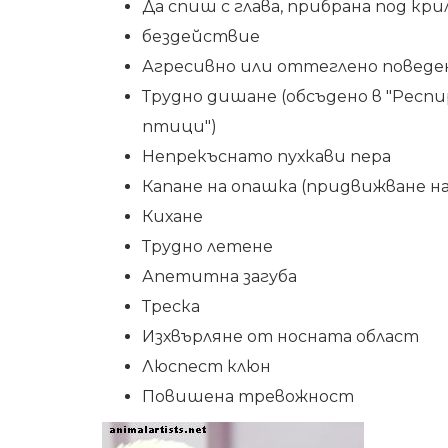
Да спиш с глава, прибрана под кри
бездействие
Агресивно или оттеглено поведе
Трудно дишане (обсъдено в "Рес
птици")
Непрекъснато пухкави пера
Капане на опашка (придвижване на
Кихане
Трудно летене
Апетитна загуба
Треска
Изхвърляне от носната област
Люспест клюн
Повишена тревожност