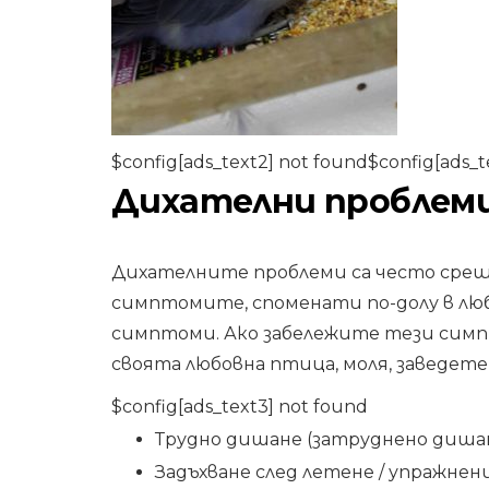
$config[ads_text2] not found$config[ads_t
Дихателни проблем
Дихателните проблеми са често среща
симптомите, споменати по-долу в любо
симптоми. Ако забележите тези симп
своята любовна птица, моля, заведете
$config[ads_text3] not found
Трудно дишане (затруднено дишан
Задъхване след летене / упражнен