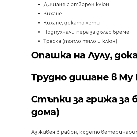
Дишане с отворен клюн
Кихане
Кихане, докато лети
Подпухнали пера за дълго време
Треска (топло тяло и клюн)
Опашка на Лулу, до
Трудно дишане в My L
Стъпки за грижа за 
дома)
Аз живея в район, където ветеринарит