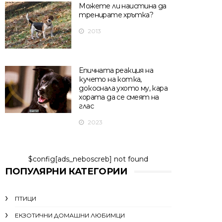
Можете ли наистина да
тренирате хрътка?
2013
Епичната реакция на
кучето на котка,
докоснала ухото му, кара
хората да се смеят на
глас
2023
$config[ads_neboscreb] not found
ПОПУЛЯРНИ КАТЕГОРИИ
ПТИЦИ
ЕКЗОТИЧНИ ДОМАШНИ ЛЮБИМЦИ