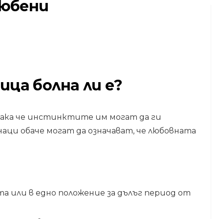
любени
ло
ца болна ли е?
ПТИЦИ
ме
Съвети за къпане
на влюбените
ака че инстинктите им могат да ги
птици
наци обаче могат да означават, че любовната
7,2026
та или в едно положение за дълъг период от