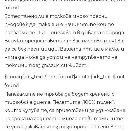
found
Естествено ли е толкова много пресни
плодове? Да, така е и е начинът, по който
папагалите Пион оцеляват в дивата природа.
Всички предоставени от вас плодове трябва
да са без пестициди. Вашата птица е малка и
няма да може да устои на натрупването на
токсини през дългия си живот.
$config[ads_text3] not found$config[ads_text1] not
found
Папагалите не трябва да бъдат хранени с
търговска диета. Пелетите „100% пълен“,
които купувате, са приготвени за удължаване
на срока на годност и много от витамините
се унищожават чрез този процес на готвене.