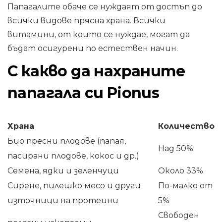
Папагалите обаче се нуждаят от достъп до
всички видове прясна храна. Всички
витамини, от които се нуждае, могат да
бъдат осигурени по естествен начин.
С какво да нахраните
папагала си Pionus
Храна
Количество
Био пресни плодове (папая,
Над 50%
пасирани плодове, кокос и др.)
Семена, ядки и зеленчуци
Около 33%
Сирене, пилешко месо и други
По-малко от
източници на протеини
5%
Свободен