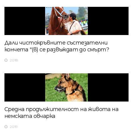
Дали чистокръвните състезателни
кончета "(в) се развъждат до смърт?
2018
Средна продължителност на живота на
немската овчарка
2019