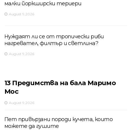
малки йоркширски териери
August 9,2026
Нуждаят ли се от тропически риби
нагревател, филтър и светлина?
August 9,2026
13 Предимства на бала Маримо
Мос
August 9,2026
Пет привързани породи кучета, които
можете да гушите