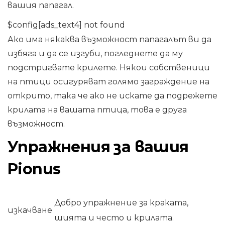
вашия папагал.
$config[ads_text4] not found
Ако има някаква възможност папагалът ви да
избяга и да се изгуби, погледнете да му
подстригвате крилете. Някои собственици
на птици осигуряват голямо заграждение на
открито, така че ако не искате да подрежете
крилата на вашата птица, това е друга
възможност.
Упражнения за вашия
Pionus
Добро упражнение за краката,
изкачване
шията и често и крилата.