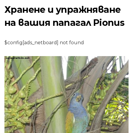
Хранене и упражняване
на вашия папагал Pionus
$config[ads_netboard] not found