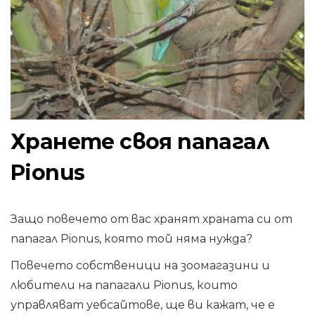
Хранете своя папагал
Pionus
Защо повечето от вас хранят храната си от
папагал Pionus, която той няма нужда?
Повечето собственици на зоомагазини и
любители на папагали Pionus, които
управляват уебсайтове, ще ви кажат, че е