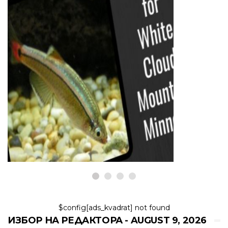
РИБИ И АКВАРИУМИ
Грижа за рибата: Бели
облачни планински миньони
9,2026
$config[ads_kvadrat] not found
ИЗБОР НА РЕДАКТОРА - AUGUST 9, 2026