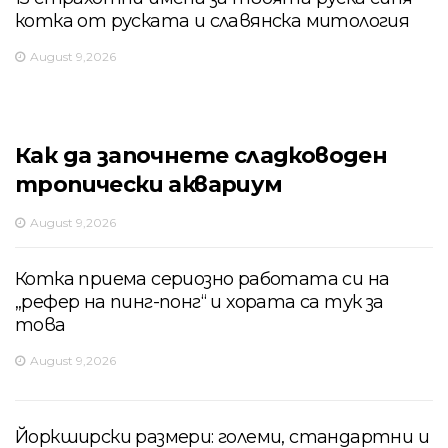
котка от руската и славянска митология
August 9,2026
Как да започнете сладководен
тропически аквариум
August 9,2026
Котка приема сериозно работата си на
„рефер на пинг-понг“ и хората са тук за
това
August 9,2026
Йоркширски размери: големи, стандартни и