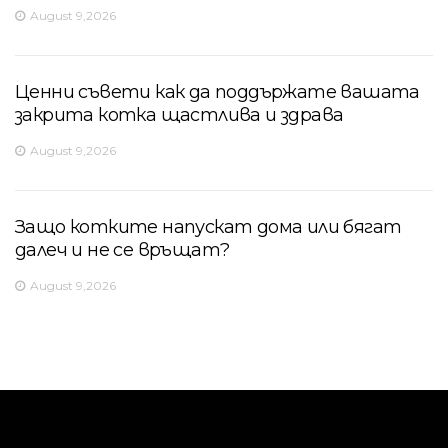
August 9,2026
Ценни съвети как да поддържате вашата
закрита котка щастлива и здрава
August 9,2026
Защо котките напускат дома или бягат
далеч и не се връщат?
August 9,2026