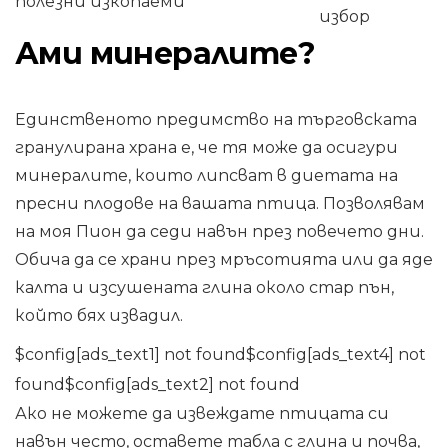
полезни изкопаеми
избор
Ами минералите?
Единственото предимство на търговската
гранулирана храна е, че тя може да осигури
минералите, които липсват в диетата на
пресни плодове на вашата птица. Позволявам
на моя Пион да седи навън през повечето дни.
Обича да се храни през мръсотията или да яде
калта и изсушената глина около стар пън,
който бях извадил.
$config[ads_text1] not found$config[ads_text4] not
found$config[ads_text2] not found
Ако не можете да извеждате птицата си
навън често, оставете табла с глина и почва,