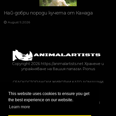
Най-добри породи кучета от Канада
August 9,2026
Copyright 2026 https://animalartists.net
Хранене и
упражняване на вашия папагал Pionus
СЕЛСКОСТОПАНСКИ ЖИВОТНИ КАТО ДОМАШНИ
ЛЮБИМЦИ
This website uses cookies to ensure you get
РИБИ И АКВАРИУМИ
СТАТИЯ
the best experience on our website.
ВЛЕЧУГИ И ЗЕМНОВОДНИ
ПТИЦИ
ЗАЙЦИ
Learn more
ЕКЗОТИЧНИ ДОМАШНИ ЛЮБИМЦИ
КОНЕ