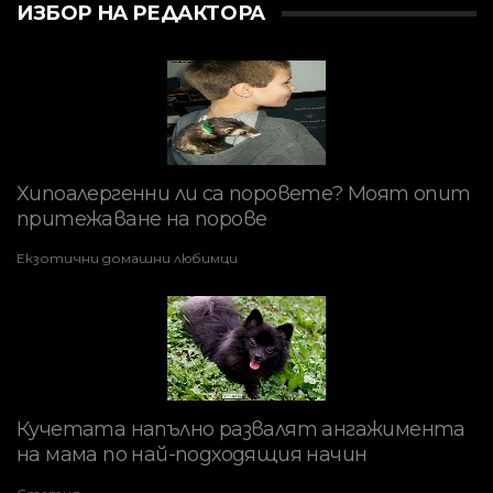
ИЗБОР НА РЕДАКТОРА
Хипоалергенни ли са поровете? Моят опит
притежаване на порове
Екзотични домашни любимци
Кучетата напълно развалят ангажимента
на мама по най-подходящия начин