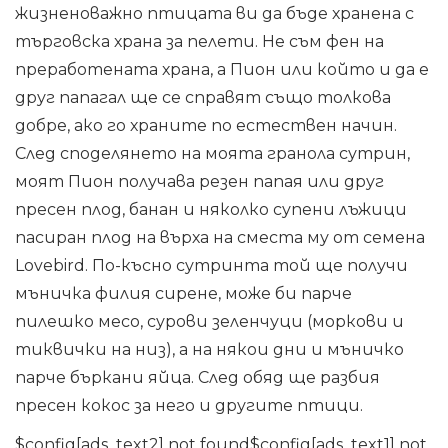
жизненоважно птицата ви да бъде хранена с
търговска храна за пелети. Не съм фен на
преработената храна, а Пион или който и да е
друг папагал ще се справят също толкова
добре, ако го храните по естествен начин.
След споделянето на моята гранола сутрин,
моят Пион получава резен папая или друг
пресен плод, банан и няколко супени лъжици
пасиран плод на върха на сместа му от семена
Lovebird. По-късно сутринта той ще получи
мъничка филия сирене, може би парче
пилешко месо, сурови зеленчуци (моркови и
тиквички на низ), а на някои дни и мъничко
парче бъркани яйца. След обяд ще разбия
пресен кокос за него и другите птици.
$config[ads_text2] not found$config[ads_text1] not