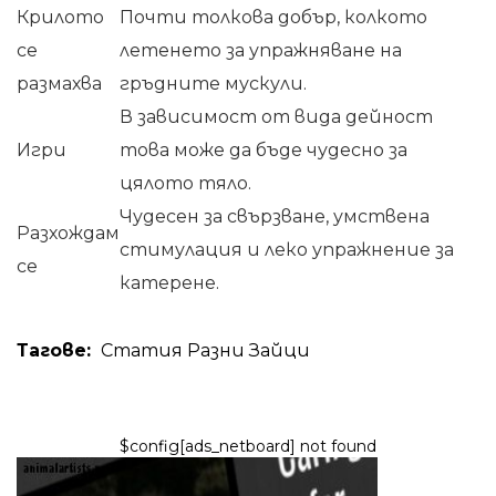
Крилото
Почти толкова добър, колкото
се
летенето за упражняване на
размахва
гръдните мускули.
В зависимост от вида дейност
Игри
това може да бъде чудесно за
цялото тяло.
Чудесен за свързване, умствена
Разхождам
стимулация и леко упражнение за
се
катерене.
Тагове:
Статия
Разни
Зайци
$config[ads_netboard] not found