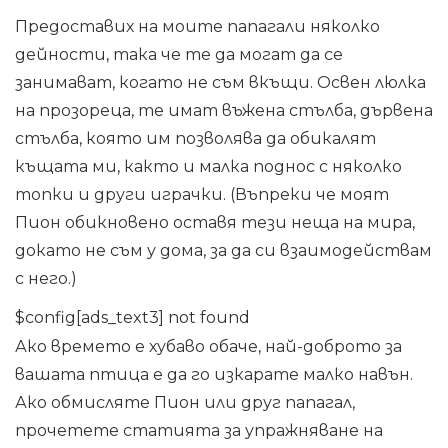
Предоставих на моите папагали няколко
дейности, така че те да могат да се
занимават, когато не съм вкъщи. Освен люлка
на прозореца, те имат въжена стълба, дървена
стълба, която им позволява да обикалят
къщата ми, както и малка поднос с няколко
топки и други играчки. (Въпреки че моят
Пион обикновено оставя тези неща на мира,
докато не съм у дома, за да си взаимодействам
с него.)
$config[ads_text3] not found
Ако времето е хубаво обаче, най-доброто за
вашата птица е да го изкарате малко навън.
Ако обмисляте Пион или друг папагал,
прочетете статията за упражняване на