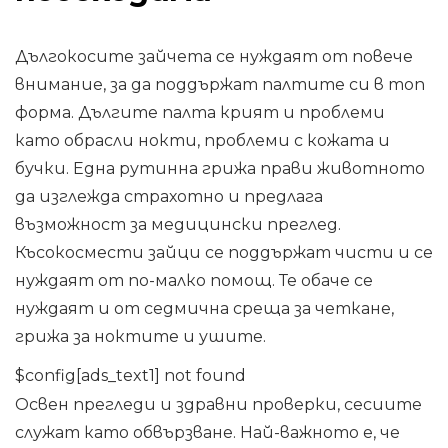
Дългокосите зайчета се нуждаят от повече
внимание, за да поддържат палтите си в топ
форма. Дългите палта крият и проблеми
като обрасли нокти, проблеми с кожата и
бучки. Една рутинна грижа прави животното
да изглежда страхотно и предлага
възможност за медицински преглед.
Късокосмести зайци се поддържат чисти и се
нуждаят от по-малко помощ. Те обаче се
нуждаят и от седмична среща за четкане,
грижа за ноктите и ушите.
$config[ads_text1] not found
Освен прегледи и здравни проверки, сесиите
служат като обвързване. Най-важното е, че