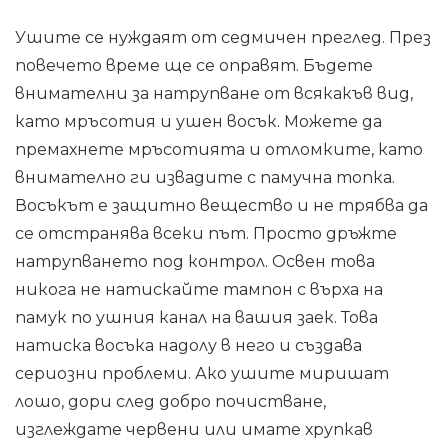
Ушите се нуждаят от седмичен преглед. През
повечето време ще се оправят. Бъдете
внимателни за натрупване от всякакъв вид,
като мръсотия и ушен восък. Можете да
премахнете мръсотията и отломките, като
внимателно ги извадите с памучна топка.
Восъкът е защитно вещество и не трябва да
се отстранява всеки път. Просто дръжте
натрупването под контрол. Освен това
никога не натискайте тампон с върха на
памук по ушния канал на вашия заек. Това
натиска восъка надолу в него и създава
сериозни проблеми. Ако ушите миришат
лошо, дори след добро почистване,
изглеждате червени или имате хрупкав