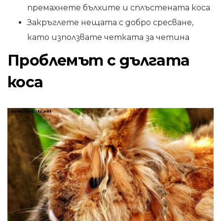
премахнете бълхите и сплъстената коса
Закръглете нещата с добро сресване,
като използвате четката за четина
Проблемът с дългата
коса