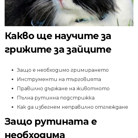
Какво ще научите за
грижите за зайците
Защо е необходимо гримирането
Инструменти на търговията
Правилно държане на животното
Пълна рутинна подстрижка
Как да избегнем неправилно отглеждане
Защо рутината е
необходима