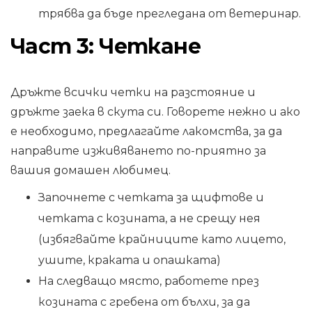
трябва да бъде прегледана от ветеринар.
Част 3: Четкане
Дръжте всички четки на разстояние и
дръжте заека в скута си. Говорете нежно и ако
е необходимо, предлагайте лакомства, за да
направите изживяването по-приятно за
вашия домашен любимец.
Започнете с четката за щифтове и
четката с козината, а не срещу нея
(избягвайте крайниците като лицето,
ушите, краката и опашката)
На следващо място, работете през
козината с гребена от бълхи, за да