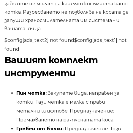
зайците не могат да кашлят косъмчета като
котка. Разресването не позволява на косата да
запуши храносмилателната им система - и
вашата къща.
$config[ads_text2] not found$config[ads_text1] not
found
Вашият комплект
инструменти
Пин четка:
Закупете вида, направен за
котки. Тази четка е малка с прави
метални щифтове. Предназначение:
Премахването на разпуснатата коса.
Гребен от бълхи:
Предназначение: Този