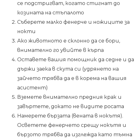
се подстригват, когато стигнат до
козината на стъпалото
Съберете малко фенерче и ножиците за
нокти
Ако животното е склонно да се бори,
внимателно го увийте в кърпа
Оставете вашия помощник да седне и да
държи заека в скута си (удрянето на
зайчето трябва да е в корема на вашия
асистент)
Вземете внимателно предния крак и
завъртете, докато не видите росата
Намерете бързата (вената в нокътя).
Осветете фенерчето срещу нокътя и
бързото трябва да изглежда като тъмна