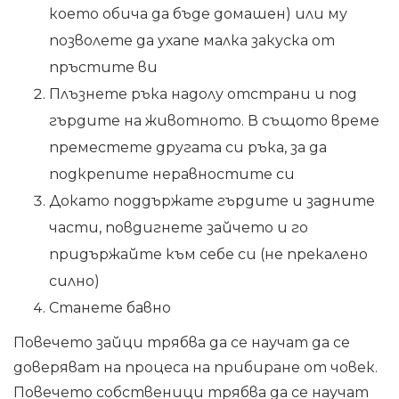
което обича да бъде домашен) или му
позволете да ухапе малка закуска от
пръстите ви
Плъзнете ръка надолу отстрани и под
гърдите на животното. В същото време
преместете другата си ръка, за да
подкрепите неравностите си
Докато поддържате гърдите и задните
части, повдигнете зайчето и го
придържайте към себе си (не прекалено
силно)
Станете бавно
Повечето зайци трябва да се научат да се
доверяват на процеса на прибиране от човек.
Повечето собственици трябва да се научат