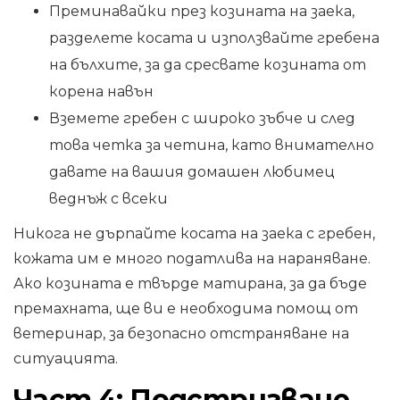
Преминавайки през козината на заека,
разделете косата и използвайте гребена
на бълхите, за да сресвате козината от
корена навън
Вземете гребен с широко зъбче и след
това четка за четина, като внимателно
давате на вашия домашен любимец
веднъж с всеки
Никога не дърпайте косата на заека с гребен,
кожата им е много податлива на нараняване.
Ако козината е твърде матирана, за да бъде
премахната, ще ви е необходима помощ от
ветеринар, за безопасно отстраняване на
ситуацията.
Част 4: Подстригване