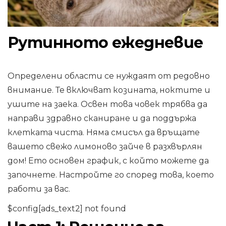
Рутинното ежедневие
Определени области се нуждаят от редовно
внимание. Те включват козината, ноктите и
ушите на заека. Освен това човек трябва да
направи здравно сканиране и да поддържа
клетката чиста. Няма смисъл да връщате
вашето свежо лимоново зайче в разхвърлян
дом! Ето основен график, с който можете да
започнете. Настройте го според това, което
работи за вас.
$config[ads_text2] not found