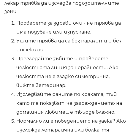
лекар трябва да изследва подозрителните
зони.
Проверете за здрави очи - не трябва да
има подуване или изпускане.
Ушите трябва да са без паразити и без
инфекции.
Прегледайте зъбите и проверете
челюстната линия за неравности. Ако
челюстта не е гладко симетрична,
вижте ветеринар.
Изследвайте раните по краката, тъй
като те показват, че заграждението на
домашния любимец е твърде влажно.
Нормално ли е поведението на заека? Ако
изглежда летаргична или болка, тя