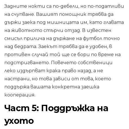
Задните нокти са по-дебели, но по-податливи
на счупване. Вашият помощник трябва да
държи заека под мишницата им, като главата
на животното стърчи отзад. В известен
смисъл прилича на държане на футбол точно
над бедрата. Заекът трябва да е удобен, в
противен случай той ще се бори по време на
подстригването. Повечето собственици
леко издърпват крака право назад, а не
настрани, но това зависи от това, което
поддържа вашата конкретна заешка
кооперация.
Част 5: Поддръжка на
ухото