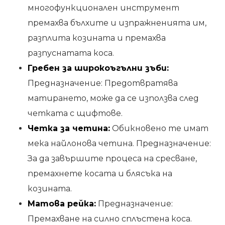
многофункционален инструмент
премахва бълхите и изпражненията им,
разплита козината и премахва
разпуснатата коса.
Гребен за широкоъгълни зъби:
Предназначение: Предотвратява
матирането, може да се използва след
четката с щифтове.
Четка за четина:
Обикновено те имат
мека найлонова четина. Предназначение:
За да завършите процеса на сресване,
премахнете косата и блясъка на
козината.
Матова рейка:
Предназначение:
Премахване на силно сплъстена коса.