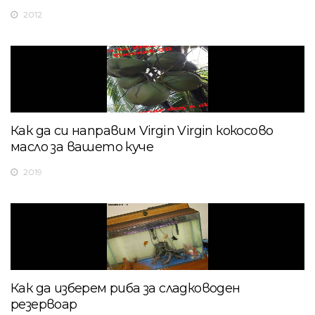
2012
Как да си направим Virgin Virgin кокосово
масло за вашето куче
2019
Как да изберем риба за сладководен
резервоар