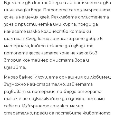
Вземете два контейнера и ги напълнете с два
инча хладка вода. Потопете само замърсената
зона, а не целия заек. Разхлабете сплъстената
зона с пръсти, четка или кърпа, преди да
нанесете малко количество котешки
шампоан. След като го масажирате добре в
материала, който искате да извадите,
потопете засегнатата зона на заека във
втория контейнер с чистата вода и
измийте.
Много важно! Изсушете домашния си любимец
възможно най-старателно. Зайчетата
развиват хипотермия по-бързо от хората,
така че не позволявайте да изсъхне от само
себе си. Избършете го максимално
старателно, преди да поставите животното