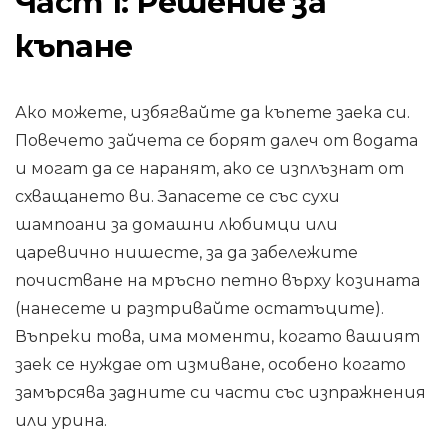
Част 1: Решение за
къпане
Ако можете, избягвайте да къпете заека си.
Повечето зайчета се борят далеч от водата
и могат да се наранят, ако се изплъзнат от
схващането ви. Запасете се със сухи
шампоани за домашни любимци или
царевично нишесте, за да забележите
почистване на мръсно петно ​​върху козината
(нанесете и разтривайте остатъците).
Въпреки това, има моменти, когато вашият
заек се нуждае от измиване, особено когато
замърсява задните си части със изпражнения
или урина.