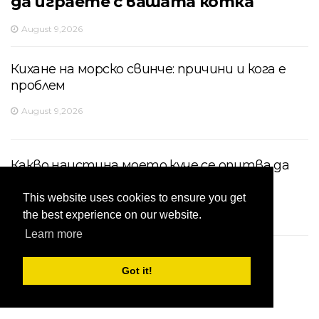
да играете с вашата котка
August 9,2026
Кихане на морско свинче: причини и кога е
проблем
August 9,2026
Какво наистина моето куче се опитва да
ми каже?
This website uses cookies to ensure you get
August 9,2026
the best experience on our website.
Learn more
Чести проблеми с пикочния мехур на
Got it!
немската овчарка
August 9,2026