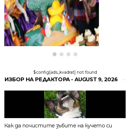
рожден ден: Какво ще
направят собствениците на
кучета за любов
9,2026
$config[ads_kvadrat] not found
ИЗБОР НА РЕДАКТОРА - AUGUST 9, 2026
Как да почистите зъбите на кучето си