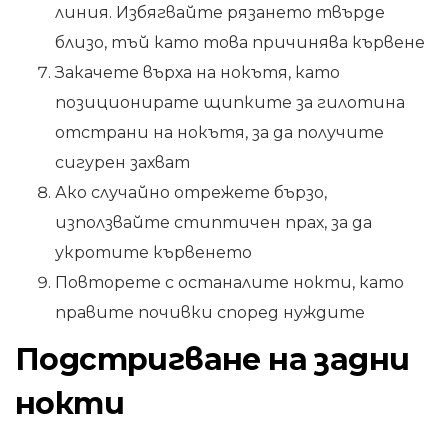
линия. Избягвайте рязането твърде
близо, тъй като това причинява кървене
Закачете върха на нокътя, като
позиционирате щипките за гилотина
отстрани на нокътя, за да получите
сигурен захват
Ако случайно отрежете бързо,
използвайте стиптичен прах, за да
укротите кървенето
Повторете с останалите нокти, като
правите почивки според нуждите
Подстригване на задни
нокти