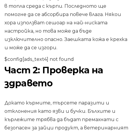
в топла среда с кърпи. Последното ще
помогне да се абсорбира повече влага. Някои
хора използват сешоар на най-ниската
настройка, но това може да бъде
изключително опасно. Заешката кожа е крехка
и може да се изгори.
$config[ads_text4] not found
Част 2: Проверка на
здравето
Докато кърмите, търсете паразити и
отклонения като язви и бучки. Бълхите и
кърлежите трябва да бъдат премахнати с
безопасен за зайци продукт, а ветеринарният