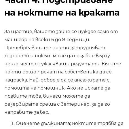
на ноктите на краката
За щастие, вашето зайче се нуждае само от
маникюр на всеки 6 до 8 седмици.
Пренебрегваните нокти затрудняват
ходенето и нокът може да се забие върху
нещо, често с ужасяващи резултати. Късите
нокти също пречат на собственика да се
надраска. Най-добре е да се ангажирате с
помощта на помощник. Ако не искате да
правите това, винаги можете да
резервирате среща с ветеринар, за да го
направите за вас.
Оценете дължината; ноктите трябва да