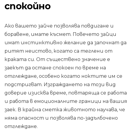
спокойно
Ако вашето зайче позволява повдигане и
боравене, имате късмет. Повечето зайци
имат инстинктивно желание да започнат да
ритят неистово, когато са теглени от
краката си. От съществено значение е
заекът да остане спокоен по време на
отглеждане, особено когато ноктите им се
подстригват. Изграждането на този вид
доверие изисква време, повтаряща се работа
и работа в емоционалните граници на вашия
заек. В крайна сметка животното научава, че
няма опасност и позволява по-задълбочено
отглеждане.