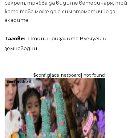
секрет, трябва да видите ветеринаря, тъй
като това може да е симптоматично за
акарите.
Тагове:
Птици
Гризачите
Влечуги и
земноводни
$config[ads_netboard] not found
КУЧЕТА
Екстравагантни кучета за