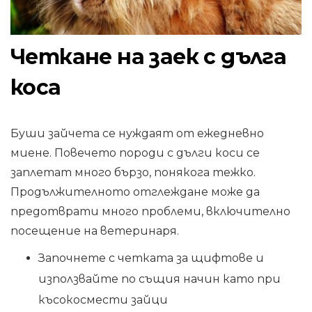
Четкане на заек с дълга
коса
Буши зайчета се нуждаят от ежедневно
миене. Повечето породи с дълги коси се
заплетат много бързо, понякога тежко.
Продължителното отглеждане може да
предотврати много проблеми, включително
посещение на ветеринаря.
Започнете с четката за щифтове и
използвайте по същия начин като при
късокосмести зайци