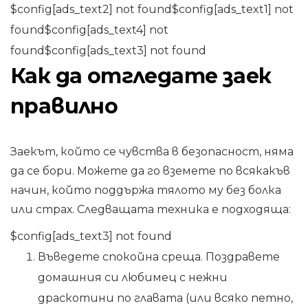
$config[ads_text2] not found$config[ads_text1] not
found$config[ads_text4] not
found$config[ads_text3] not found
Как да отгледате заек
правилно
Заекът, който се чувства в безопасност, няма
да се бори. Можете да го вземете по всякакъв
начин, който поддържа тялото му без болка
или страх. Следващата техника е подходяща:
$config[ads_text3] not found
Въведете спокойна среща. Поздравете
домашния си любимец с нежни
драскотини по главата (или всяко петно,