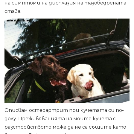
на симптоми на дисплазия на тазобедрената
става.
Описвам остеоартрит при кучетата си по-
долу. Преживяванията на моите кучета с
разстройството може да не са същите като