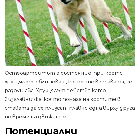
Остеоартритът е състояние, при което
хрущялът, облицоващ костите в ставата, се
разрушава. Хрущялът действа като
възглавничка, която помага на костите в
ставата да се плъзгат плавно една върху друга
по време на движение.
Потенциални