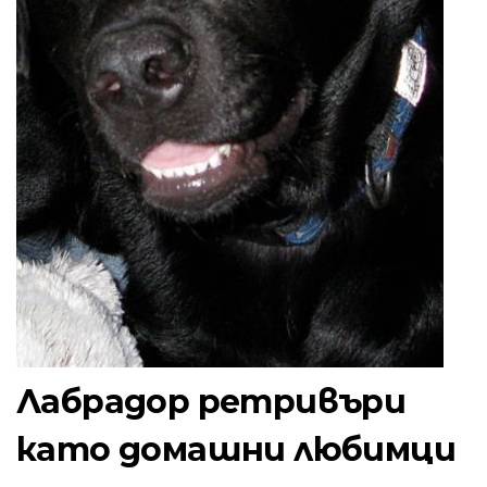
Лабрадор ретривъри
като домашни любимци