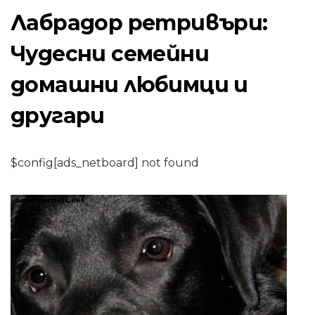
Лабрадор ретривъри:
Чудесни семейни
домашни любимци и
другари
$config[ads_netboard] not found