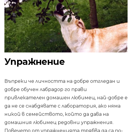
Упражнение
Въпреки че личността на добре отгледан и
добре обучен лабрадор го прави
привлекателен домашен любимец, най-добре е
да не се снабдявате с лаборатория, ако няма
никой в ​​семейството, който да дава на
домашния любимец редовни упражнения.
Повечето от упражненията трябва да са по-