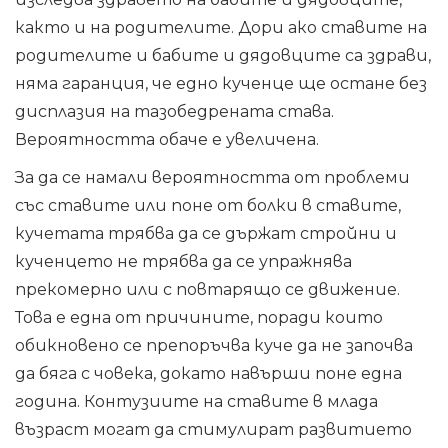
както и на родителите. Дори ако ставите на
родителите и бабите и дядовците са здрави,
няма гаранция, че едно кученце ще остане без
дисплазия на тазобедрената става.
Вероятността обаче е увеличена.
За да се намали вероятността от проблеми
със ставите или поне от болки в ставите,
кучетата трябва да се държат стройни и
кученцето не трябва да се упражнява
прекомерно или с повтарящо се движение.
Това е една от причините, поради които
обикновено се препоръчва куче да не започва
да бяга с човека, докато навърши поне една
година. Контузиите на ставите в млада
възраст могат да стимулират развитието