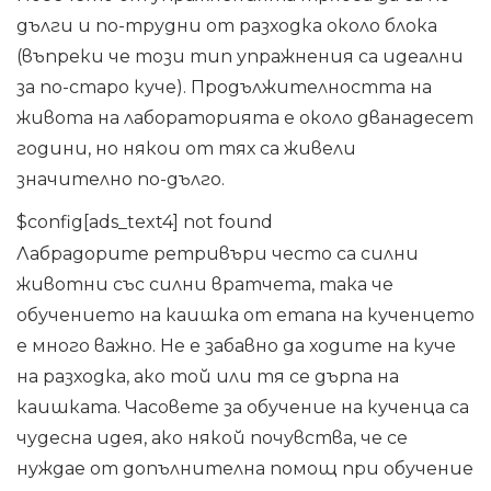
дълги и по-трудни от разходка около блока
(въпреки че този тип упражнения са идеални
за по-старо куче). Продължителността на
живота на лабораторията е около дванадесет
години, но някои от тях са живели
значително по-дълго.
$config[ads_text4] not found
Лабрадорите ретривъри често са силни
животни със силни вратчета, така че
обучението на каишка от етапа на кученцето
е много важно. Не е забавно да ходите на куче
на разходка, ако той или тя се дърпа на
каишката. Часовете за обучение на кученца са
чудесна идея, ако някой почувства, че се
нуждае от допълнителна помощ при обучение