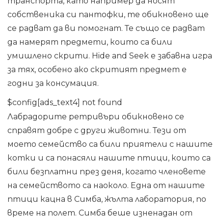
транспорта, като например да носят
собственика си пантофки, те обикновено ще
се радват да ви помогнат. Те също се радват
да намерят предмети, които са били
умишлено скрити. Hide and Seek е забавна игра
за тях, особено ако скритият предмет е
годни за консумация.
$config[ads_text4] not found
Лабрадорите ретривъри обикновено се
справят добре с други животни. Тези от
моето семейство са били приятели с нашите
котки и са понасяли нашите птици, които са
били безплатни през деня, когато членовете
на семейството са наоколо. Една от нашите
птици кацна в Симба, жълта лаборатория, по
време на полет. Симба беше изненадан от