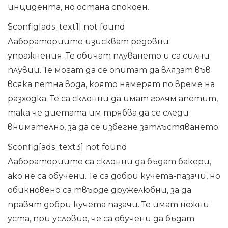
инцидента, но остана спокоен.
$config[ads_text1] not found
Лабораториите изискват редовни
упражнения. Те обичат плуването и са силни
плувци. Те могат да се опитат да влязат във
всяка петна вода, която намерят по време на
разходка. Те са склонни да имат голям апетит,
така че диетата им трябва да се следи
внимателно, за да се избегне затлъстяването.
$config[ads_text3] not found
Лабораториите са склонни да бъдат бакери,
ако не са обучени. Те са добри кучета-пазачи, но
обикновено са твърде дружелюбни, за да
правят добри кучета пазачи. Те имат нежни
уста, при условие, че са обучени да бъдат