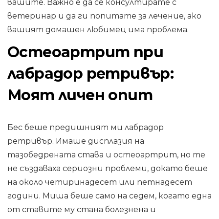
вашите. Важно е да се консултирате с
ветеринар и да ги попитате за лечение, ако
вашият домашен любимец има проблема.
Остеоартрит при
лабрадор ретривър:
Моят личен опит
Бес беше предишният ми лабрадор
ретривър. Имаше дисплазия на
тазобедрената става и остеоартрит, но те
не създаваха сериозни проблеми, докато беше
на около четиринадесет или петнадесет
години. Миша беше само на седем, когато една
от ставите му стана болезнена и