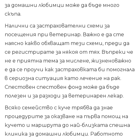
за домашни любимци може да бъде много
скъпа.
Налични са застрахователни схеми за
посещения при ветеринар. Важно е да сте
наясно какво обхващат тези схеми, преди да
се регистрирате за някоя от тях. Въпреки че
не е приятна тема за мислене, жизненоважно
е да се проучи как застраховката би помогнала
в сериозна ситуация като лечение на рак.
Спестовен спестовен фонд може да бъде
полезен и за разходи за ветеринарен лекар.
Всяко семейство с куче трябва да знае
процедурите за оказване на първа помощ на
кучето и маршрута до най-близката спешна
клиника за домашни любимци. Работното