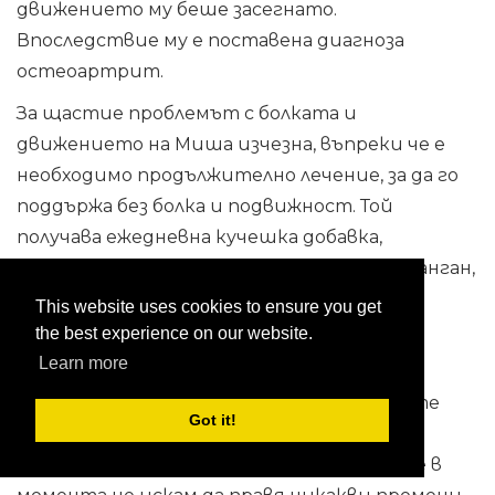
движението му беше засегнато.
Впоследствие му е поставена диагноза
остеоартрит.
За щастие проблемът с болката и
движението на Миша изчезна, въпреки че е
необходимо продължително лечение, за да го
поддържа без болка и подвижност. Той
получава ежедневна кучешка добавка,
съдържаща глюкозамин, хондроитин и манган,
дневни добавки MSM и омега-3 мастни
This website uses cookies to ensure you get
киселини и периодично инжектиране на
the best experience on our website.
каррофен.
Learn more
Може да се окаже, че не всички от горните
Got it!
лечения са необходими, за да помогнат на
Миша, но той се справя толкова добре, че в