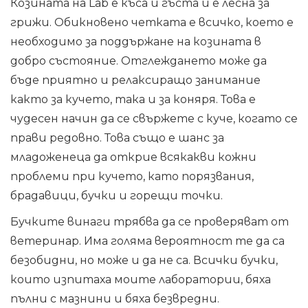
Козината на Lab е къса и гъста и е лесна за
грижи. Обикновено четката е всичко, което е
необходимо за поддържане на козината в
добро състояние. Отглеждането може да
бъде приятно и релаксиращо занимание
както за кучето, така и за коняря. Това е
чудесен начин да се свържете с куче, когато се
прави редовно. Това също е шанс за
младоженеца да открие всякакви кожни
проблеми при кучето, като порязвания,
брадавици, бучки и горещи точки.
Бучките винаги трябва да се проверяват от
ветеринар. Има голяма вероятност те да са
безобидни, но може и да не са. Всички бучки,
които изпитаха моите лаборатории, бяха
пълни с мазнини и бяха безвредни.