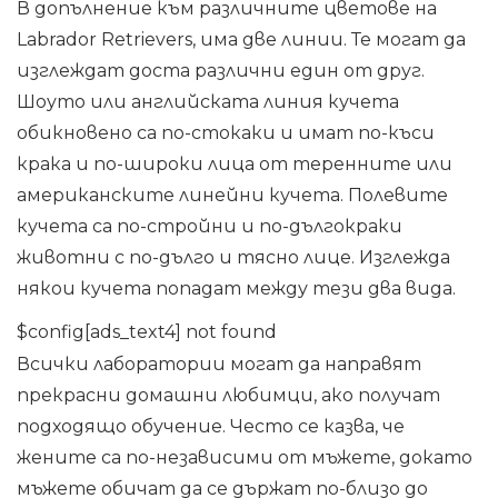
В допълнение към различните цветове на
Labrador Retrievers, има две линии. Те могат да
изглеждат доста различни един от друг.
Шоуто или английската линия кучета
обикновено са по-стокаки и имат по-къси
крака и по-широки лица от теренните или
американските линейни кучета. Полевите
кучета са по-стройни и по-дългокраки
животни с по-дълго и тясно лице. Изглежда
някои кучета попадат между тези два вида.
$config[ads_text4] not found
Всички лаборатории могат да направят
прекрасни домашни любимци, ако получат
подходящо обучение. Често се казва, че
жените са по-независими от мъжете, докато
мъжете обичат да се държат по-близо до