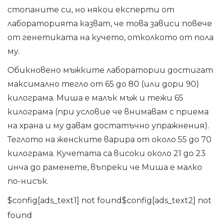
стопаните си, но някои експерти от
лабораторията казват, че това зависи повече
от генетиката на кучето, отколкото от пола
му.
Обикновено мъжките лаборатории достигат
максимално тегло от 65 до 80 (или дори 90)
килограма. Миша е малък мъж и тежи 65
килограма (при условие че внимавам с приема
на храна и му давам достатъчно упражнения).
Теглото на женските варира от около 55 до 70
килограма. Кучетата са високи около 21 до 23
инча до раменете, въпреки че Миша е малко
по-нисък.
$config[ads_text1] not found$config[ads_text2] not
found