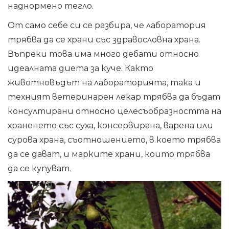
наднормено тегло.
От само себе си се разбира, че лаборатория
трябва да се храни със здравословна храна.
Въпреки това има много дебати относно
идеалната диета за куче. Както
животновъдът на лабораторията, така и
техният ветеринарен лекар трябва да бъдат
консултирани относно целесъобразността на
храненето със суха, консервирана, варена или
сурова храна, съотношението, в което трябва
да се дават, и марките храни, които трябва
да се купуват.