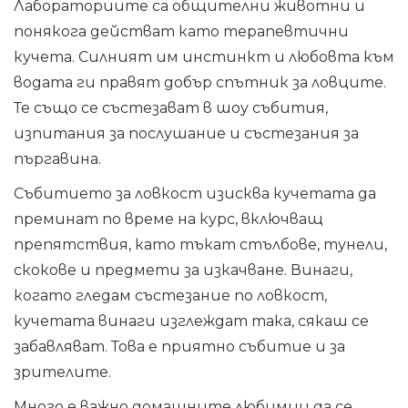
Лабораториите са общителни животни и
понякога действат като терапевтични
кучета. Силният им инстинкт и любовта към
водата ги правят добър спътник за ловците.
Те също се състезават в шоу събития,
изпитания за послушание и състезания за
пъргавина.
Събитието за ловкост изисква кучетата да
преминат по време на курс, включващ
препятствия, като тъкат стълбове, тунели,
скокове и предмети за изкачване. Винаги,
когато гледам състезание по ловкост,
кучетата винаги изглеждат така, сякаш се
забавляват. Това е приятно събитие и за
зрителите.
Много е важно домашните любимци да се