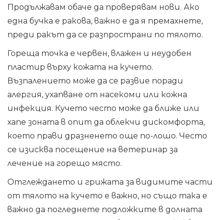
Продължавам обаче да проверявам нови. Ако
една бучка е ракова, важно е да я премахнете,
преди ракът да се разпространи по тялото.
Гореща точка е червен, влажен и неудобен
пластир върху кожата на кучето.
Възпалението може да се развие поради
алергия, ухапване от насекоми или кожна
инфекция. Кучето често може да ближе или
хапе зоната в опит да облекчи дискомфорта,
което прави дразненето още по-лошо. Често
се изисква посещение на ветеринар за
лечение на горещо място.
Отглеждането и грижата за видимите части
от тялото на кучето е важно, но също така е
важно да погледнете подложките в долната