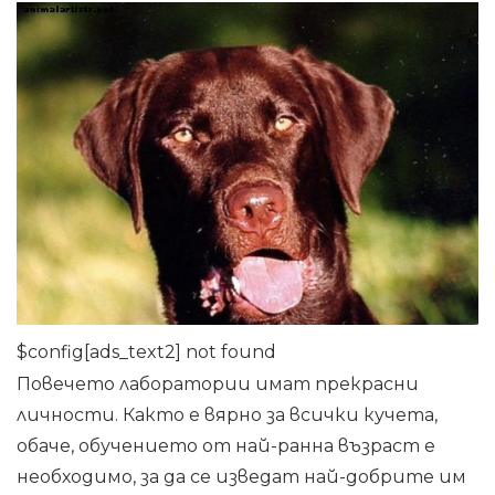
$config[ads_text2] not found
Повечето лаборатории имат прекрасни
личности. Както е вярно за всички кучета,
обаче, обучението от най-ранна възраст е
необходимо, за да се изведат най-добрите им