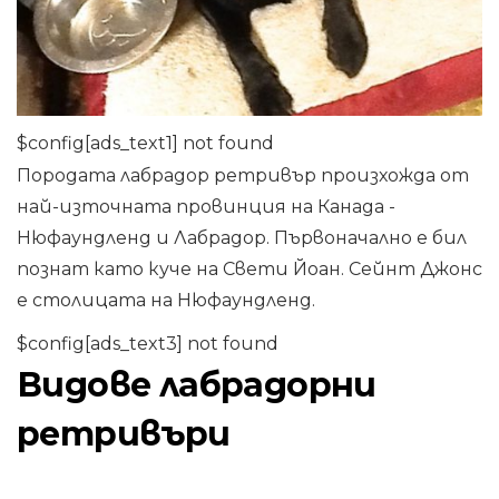
$config[ads_text1] not found
Породата лабрадор ретривър произхожда от
най-източната провинция на Канада -
Нюфаундленд и Лабрадор. Първоначално е бил
познат като куче на Свети Йоан. Сейнт Джонс
е столицата на Нюфаундленд.
$config[ads_text3] not found
Видове лабрадорни
ретривъри