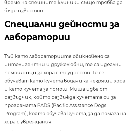
време на спешните клиники също трябва да
бъде известно.
Специални дейности за
лаборатории
Тъй като лабораториите обикновено са
интелигентни и дружелюбни, те са идеални
помощници за хора с трудности. Те се
обучават като кучета водачи за незрящи хора
и като кучета за помощ. Миша идва от
развъдчик, който развъжда кучетата си за
програмата PADS (Pacific Assistance Dogs
Program), която обучава кучета, за да помага на
хора с увреждания.