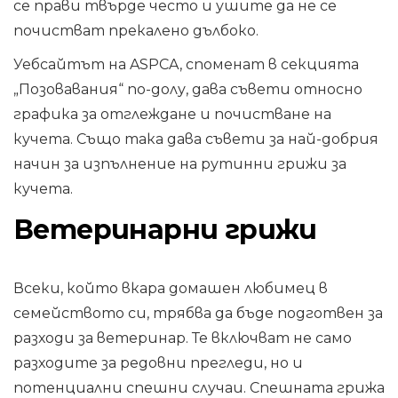
се прави твърде често и ушите да не се
почистват прекалено дълбоко.
Уебсайтът на ASPCA, споменат в секцията
„Позовавания“ по-долу, дава съвети относно
графика за отглеждане и почистване на
кучета. Също така дава съвети за най-добрия
начин за изпълнение на рутинни грижи за
кучета.
Ветеринарни грижи
Всеки, който вкара домашен любимец в
семейството си, трябва да бъде подготвен за
разходи за ветеринар. Те включват не само
разходите за редовни прегледи, но и
потенциални спешни случаи. Спешната грижа