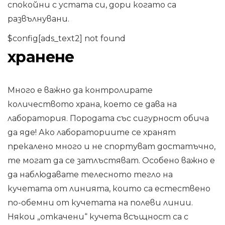
спокойни с устата си, дори когато са
развълнувани.
$config[ads_text2] not found
хранене
Много е важно да контролирате
количеството храна, което се дава на
лаборатория. Породата със сигурност обича
да яде! Ако лабораториите се хранят
прекалено много и не спортуват достатъчно,
те могат да се затлъстяват. Особено важно е
да наблюдавате телесното тегло на
кучетата от линията, които са естествено
по-обемни от кучетата на полеви линии.
Някои „откачени“ кучета всъщност са с