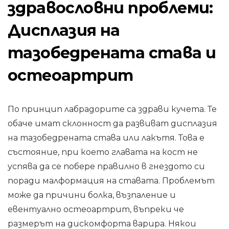
здравословни проблеми:
Дисплазия на
тазобедрената става и
остеоартрит
По принцип лабрадорите са здрави кучета. Те
обаче имат склонност да развиват дисплазия
на тазобедрената става или лакътя. Това е
състояние, при което главата на кост не
успява да се побере правилно в гнездото си
поради малформация на ставата. Проблемът
може да причини болка, възпаление и
евентуално остеоартрит, въпреки че
размерът на дискомфорта варира. Някои