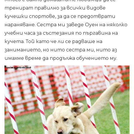
тренират правилно за всички видове
кучешки спортове, за да се предотврати
нараняване. Сестра ми заведе Оуен на няколко
учебни часа за състезания по пъргавина на
кучета. Той като че ли се радваше на
заниманието, но нито сестра ми, нито аз
имахме време да продължа обучението му.