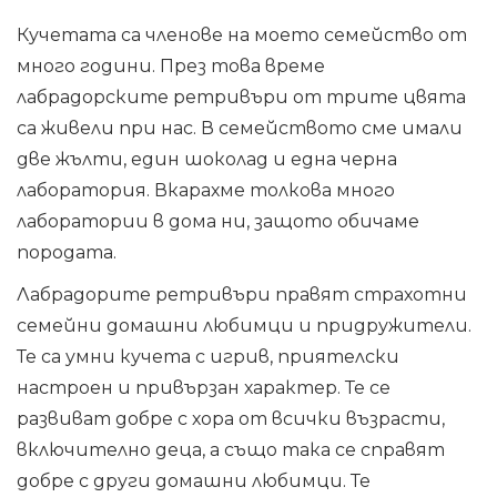
Кучетата са членове на моето семейство от
много години. През това време
лабрадорските ретривъри от трите цвята
са живели при нас. В семейството сме имали
две жълти, един шоколад и една черна
лаборатория. Вкарахме толкова много
лаборатории в дома ни, защото обичаме
породата.
Лабрадорите ретривъри правят страхотни
семейни домашни любимци и придружители.
Те са умни кучета с игрив, приятелски
настроен и привързан характер. Те се
развиват добре с хора от всички възрасти,
включително деца, а също така се справят
добре с други домашни любимци. Те