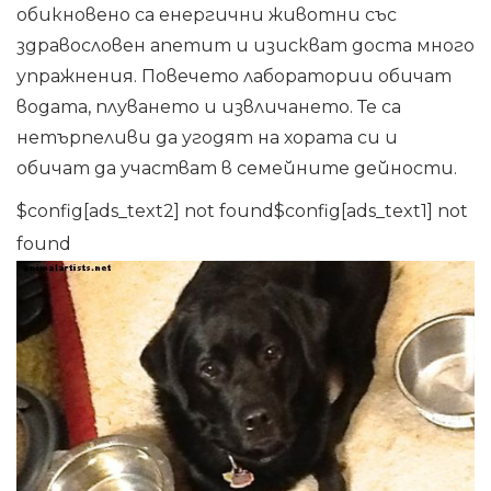
обикновено са енергични животни със
здравословен апетит и изискват доста много
упражнения. Повечето лаборатории обичат
водата, плуването и извличането. Те са
нетърпеливи да угодят на хората си и
обичат да участват в семейните дейности.
$config[ads_text2] not found$config[ads_text1] not
found