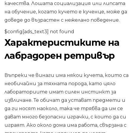
качества. Лошата социализация или липсата
на обучение, когато кучето е кученце, може да
доведе до възрастен с нежелано поведение.
$config[ads_text3] not found
Характеристиките на
лабрадорен ретривър
Въпреки че винаги има някои кучета, които са
необичайни за тяхната порода, като цяло
лабораториите имат силен инстинкт за
извличане. Те обичат да устават предмети и
да ги носят наоколо, така че трябва да им се
дават много безопасни играчки, с които да си
играят. Ако около дома има работа, свързана с