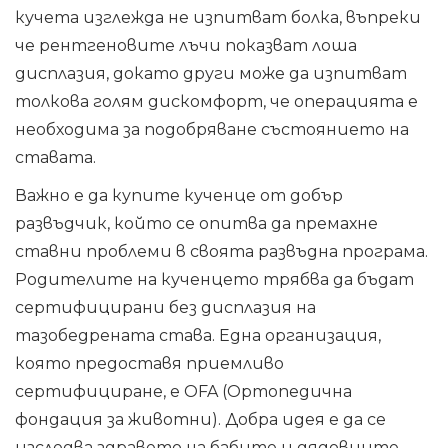
кучета изглежда не изпитват болка, въпреки
че рентгеновите лъчи показват лоша
дисплазия, докато други може да изпитват
толкова голям дискомфорт, че операцията е
необходима за подобряване състоянието на
ставата.
Важно е да купите кученце от добър
развъдчик, който се опитва да премахне
ставни проблеми в своята развъдна програма.
Родителите на кученцето трябва да бъдат
сертифицирани без дисплазия на
тазобедрената става. Една организация,
която предоставя приемливо
сертифициране, е OFA (Ортопедична
фондация за животни). Добра идея е да се
изследва здравето на бабите и дядовците,