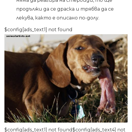
няма да реагира на стероиди, то ще
продължи да се драска и трябва да се
лекува, както е описано по-долу.
$config[ads_text1] not found
$config[ads_text1] not found$config[ads_text4] not