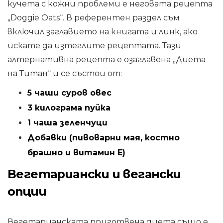
кучета с кожни проблеми е неговата рецепта
„Doggie Oats“. В референтен раздел съм
включил заглавието на книгата и линк, ако
искате да изтеглите рецептата. Тази
алтернативна рецепта е озаглавена „Диета
на Титан“ и се състои от:
5 чаши суров овес
3 килограма пуйка
1 чаша зеленчуци
Добавки (пивоварни мая, костно
брашно и витамин Е)
Вегетариански и вегански
опции
Вегетарианската приготвена диета също е