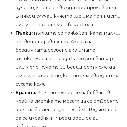
кучето, както се вижда при проливането.
В някои случаи кучето ще има петнисти
или лепенки от липсваща коса.
Пъпки:
пъпките се появяват като малки,
червени неравности. Ако са на
брадичката, особено ако имате
късокосместа порода като ротвайлер
или мопс, кучето ви всъщност може да
има кучешки акне, което няма връзка със
сухата кожа.
Краста:
Когато пъпките набъбват, в
крайна сметка те могат да се отворят,
когато вашето куче сърбеж. Възможно е
да се изравнят, преди дори да ги
забележите.