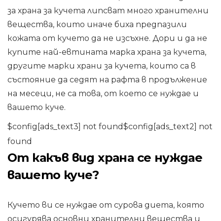
за храна за кучета липсват много хранителни
вещества, които иначе биха предпазили
кожата от кучето да не изсъхне. Дори и да не
купите най-евтината марка храна за кучета,
другите марки храни за кучета, които са в
състояние да седят на рафта в продължение
на месеци, не са това, от което се нуждае и
вашето куче.
$config[ads_text3] not found$config[ads_text2] not
found
От какъв вид храна се нуждае
вашето куче?
Кучето ви се нуждае от сурова диета, която
осигурява основни хранителни вещества и