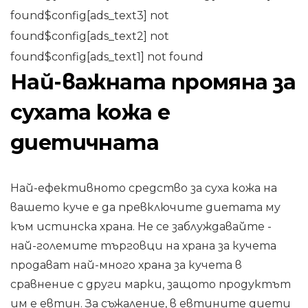
found$config[ads_text3] not
found$config[ads_text2] not
found$config[ads_text1] not found
Най-важната промяна за
сухата кожа е
диетичната
Най-ефективното средство за суха кожа на
вашето куче е да превключите диетата му
към истинска храна. Не се заблуждавайте -
най-големите търговци на храна за кучета
продават най-много храна за кучета в
сравнение с други марки, защото продуктът
им е евтин. За съжаление, в евтините диети