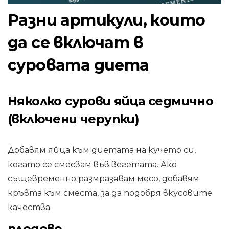
Разни артикули, които
да се включат в
суровата диета
Няколко сурови яйца седмично
(включени черупки)
Добавям яйца към диетата на кучето си,
когато се смесвам във вегетата. Ако
същевременно размразявам месо, добавям
кръвта към сместа, за да подобря вкусовите
качества.
плодове