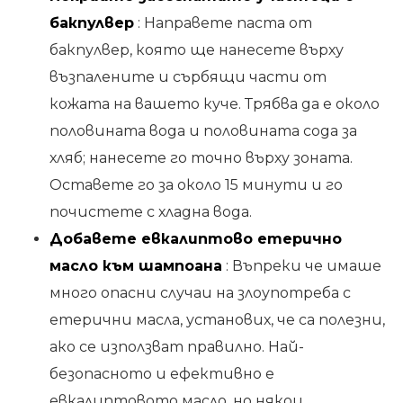
бакпулвер
: Направете паста от
бакпулвер, която ще нанесете върху
възпалените и сърбящи части от
кожата на вашето куче. Трябва да е около
половината вода и половината сода за
хляб; нанесете го точно върху зоната.
Оставете го за около 15 минути и го
почистете с хладна вода.
Добавете евкалиптово етерично
масло към шампоана
: Въпреки че имаше
много опасни случаи на злоупотреба с
етерични масла, установих, че са полезни,
ако се използват правилно. Най-
безопасното и ефективно е
евкалиптовото масло, но някои