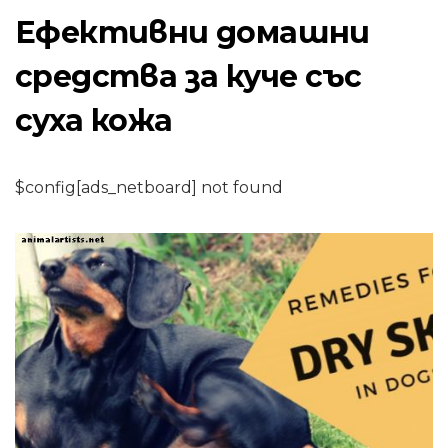
Ефективни домашни
средства за куче със
суха кожа
$config[ads_netboard] not found