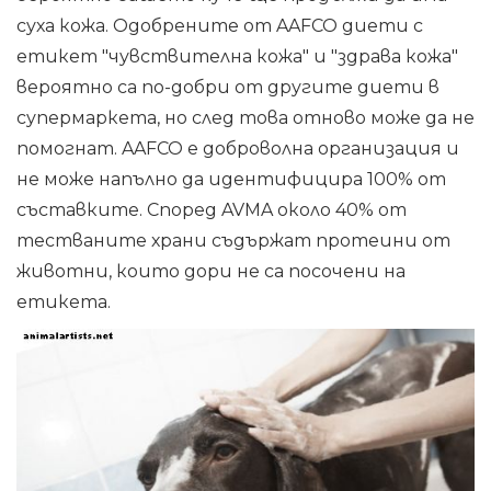
суха кожа. Одобрените от AAFCO диети с
етикет "чувствителна кожа" и "здрава кожа"
вероятно са по-добри от другите диети в
супермаркета, но след това отново може да не
помогнат. AAFCO е доброволна организация и
не може напълно да идентифицира 100% от
съставките. Според AVMA около 40% от
тестваните храни съдържат протеини от
животни, които дори не са посочени на
етикета.