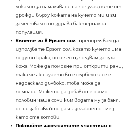
локално за намаляване на популациите от
дрожди върху кожата на кучето ми и ги
замествам с по-здрава бактериална
популация.
Къпете ги в Epsom сол
: препоръчвам да
използвате Epsom сол, когато кучето има
подути крака, но не го използвам за суха
кожа. Може да помогне при открити рани,
така че ако кучето ви е сърбело и се е
надраскало дълбоко, това може да
помогне. Можете да добавите около
половин чаша соли към водата му за баня,
но не забравяйте да я изплакнете, след
като сте готови.
Покрийте засегнатите участъци с