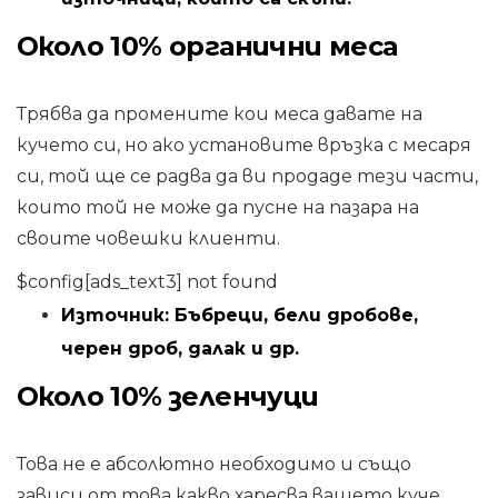
Около 10% органични меса
Трябва да промените кои меса давате на
кучето си, но ако установите връзка с месаря ​​
си, той ще се радва да ви продаде тези части,
които той не може да пусне на пазара на
своите човешки клиенти.
$config[ads_text3] not found
Източник:
Бъбреци, бели дробове,
черен дроб, далак и др.
Около 10% зеленчуци
Това не е абсолютно необходимо и също
зависи от това какво харесва вашето куче.