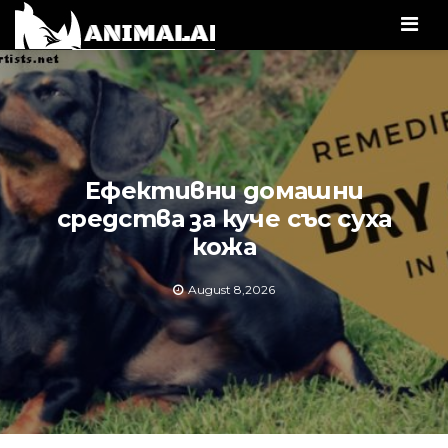
Men
Ефективни домашни
средства за куче със суха
кожа
August 8,2026