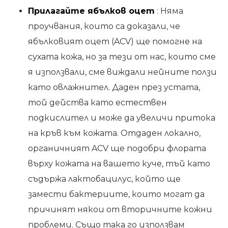
Прилагайте ябълков оцет
: Няма
проучвания, които са доказали, че
ябълковият оцет (ACV) ще помогне на
сухата кожа, но за тези от нас, които сме
я използвали, сме виждали нейните ползи
като овлажнител. Даден през устата,
той действа като естествен
подкислител и може да увеличи притока
на кръв към кожата. Отдаден локално,
органичният ACV ще подобри флората
върху кожата на вашето куче, тъй като
съдържа лактобацилус, който ще
замести бактериите, които могат да
причинят някои от вторичните кожни
проблеми. Също така го използвам