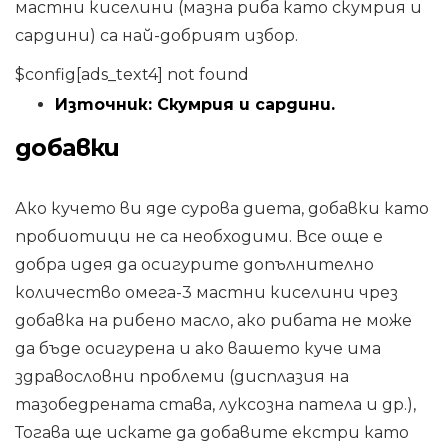
мастни киселини (мазна риба като скумрия и
сардини) са най-добрият избор.
$config[ads_text4] not found
Източник: Скумрия и сардини.
добавки
Ако кучето ви яде сурова диета, добавки като
пробиотици не са необходими. Все още е
добра идея да осигурите допълнително
количество омега-3 мастни киселини чрез
добавка на рибено масло, ако рибата не може
да бъде осигурена и ако вашето куче има
здравословни проблеми (дисплазия на
тазобедрената става, луксозна патела и др.),
Тогава ще искате да добавите екстри като