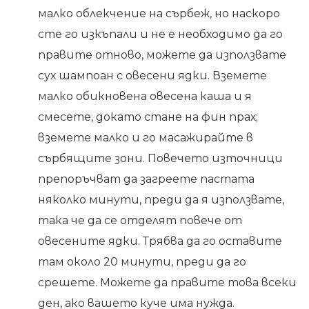
малко облекчение на сърбеж, но наскоро
сте го изкъпали и не е необходимо да го
правите отново, можете да използвате
сух шампоан с овесени ядки. Вземете
малко обикновена овесена каша и я
смесете, докато стане на фин прах;
вземете малко и го масажирайте в
сърбящите зони. Повечето източници
препоръчват да загреете пастата
няколко минути, преди да я използвате,
така че да се отделят повече от
овесените ядки. Трябва да го оставите
там около 20 минути, преди да го
срешете. Можете да правите това всеки
ден, ако вашето куче има нужда.