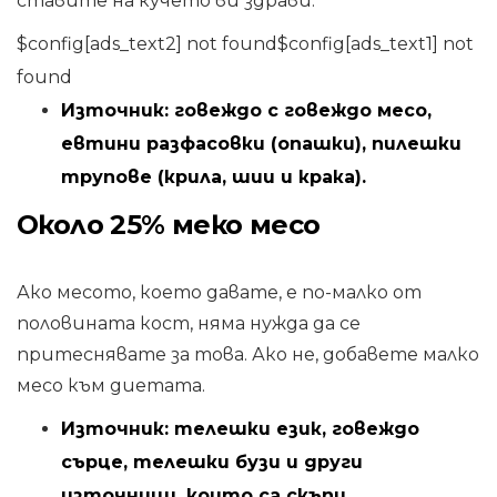
ставите на кучето ви здрави.
$config[ads_text2] not found$config[ads_text1] not
found
Източник: говеждо с говеждо месо,
евтини разфасовки (опашки), пилешки
трупове (крила, шии и крака).
Около 25% меко месо
Ако месото, което давате, е по-малко от
половината кост, няма нужда да се
притеснявате за това. Ако не, добавете малко
месо към диетата.
Източник: телешки език, говеждо
сърце, телешки бузи и други
източници, които са скъпи.