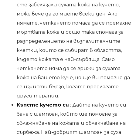
сте забелязали сухата кожа на кучето,
може вече да го миете всеки ден. Ако
нямате, четкането помага да се премахне
мъртвата кожа и също така спомага за
разпределението на възпалителните
клетки, които се събират в областта,
където кожата е най-сърбяща. Само
четкането няма да се грижи за сухата
кожа на вашето куче, но ще ви помогне да
се изчисти бързо, когато предлагате
други терапии.
Къпете кучето си
: Дайте на кучето си
вана с шампоан, който ще помогне за
овлажняване на кожата и облекчаване на
сърбежа. Най-добрият шампоан за суха