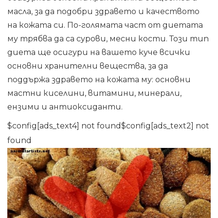
масла, за да подобри здравето и качеството
на кожата си. По-голямата част от диетата
му трябва да са сурови, месни кости. Този тип
диета ще осигури на вашето куче всички
основни хранителни вещества, за да
поддържа здравето на кожата му: основни
мастни киселини, витамини, минерали,
ензими и антиоксиданти.
$config[ads_text4] not found$config[ads_text2] not
found