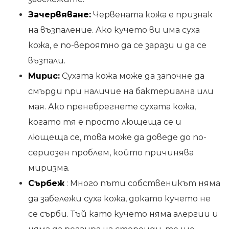
Зачервяване:
Червената кожа е признак
на възпаление. Ако кучето ви има суха
кожа, е по-вероятно да се зарази и да се
възпали.
Мирис:
Сухата кожа може да започне да
смърди при наличие на бактериална или
мая. Ако пренебрегнете сухата кожа,
когато тя е просто лющеща се и
лющеща се, това може да доведе до по-
сериозен проблем, който причинява
миризма.
Сърбеж
: Много пъти собственикът няма
да забележи суха кожа, докато кучето не
се сърби. Тъй като кучето няма алергии и