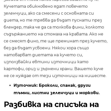
Кучетата обикновено ядат повечето
зеленчуци, ако са смесени с основната си
диета, но те трябва да бъдат пуснати през
блендер, така че да са толкова фини, колкото
съдържанието на стомаха на кравата. Ако не
се смесят фино, те ще преминат през кучето,
без да бъдат усвоени. Някои хора също
натоварват диетата на кучето си,
използвайки евтини източници като
картофи, ориз и зърнени храни. Вашето куче
не се нуждае от тези източници на нишесте.
Източник: Броколи, спанак, други
тъмни, листни зеленчуци и моркови.
Разбивка на списъка на