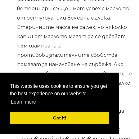
ветеринари също имат успех с маслото
от pennyroyal или вечерна иглика.
Етеричните масла не са лек, но няколко
капки от маслото могат да се добавят
към шампоана, а
противовъзпалителните свойства
помагат за намаляване на сърбежа. Ако
сте съставили шампоан за първи път, не
забравяйте да го опитате на едно малко
This website uses cookies to ensure you get
място, за да проверите за алергии.
the best experience on our website.
Накиснете кучето си в билки след
Learn more
банята му
: Ако вашето куче изглежда
Got it!
сърбящо дори след баня с колоидна
овесена каша, можете да опитате да
използвате билков сок. Извадете кучето