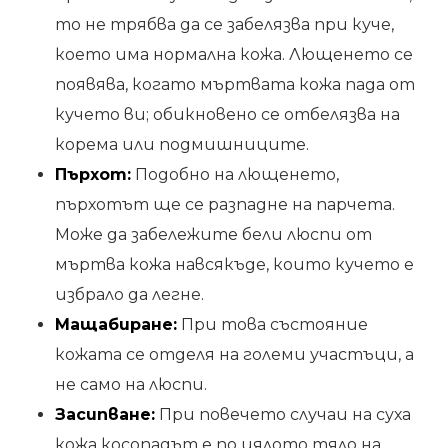
то не трябва да се забелязва при куче,
което има нормална кожа. Лющенето се
появява, когато мъртвата кожа пада от
кучето ви; обикновено се отбелязва на
корема или подмишниците.
Пърхот:
Подобно на лющенето,
пърхотът ще се разпадне на парчета.
Може да забележите бели люспи от
мъртва кожа навсякъде, които кучето е
избрало да легне.
Мащабиране:
При това състояние
кожата се отделя на големи участъци, а
не само на люспи.
Засипване:
При повечето случаи на суха
кожа косопадът е по цялото тяло на