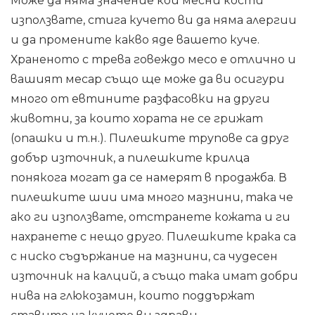
Може да няма значение кои месни кости
използвате, стига кучето ви да няма алергии
и да промените какво яде вашето куче.
Храненото с трева говеждо месо е отлично и
вашият месар също ще може да ви осигури
много от евтините разфасовки на други
животни, за които хората не се грижат
(опашки и т.н.). Пилешките трупове са друг
добър източник, а пилешките крилца
понякога могат да се намерят в продажба. В
пилешките шии има много мазнини, така че
ако ги използвате, отстранете кожата и ги
нахранете с нещо друго. Пилешките крака са
с ниско съдържание на мазнини, са чудесен
източник на калций, а също така имат добри
нива на глюкозамин, които поддържат