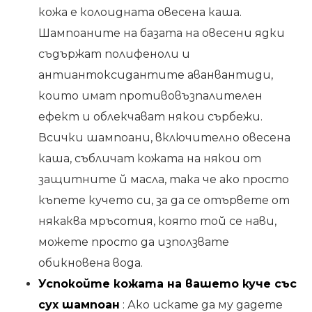
кожа е колоидната овесена каша.
Шампоаните на базата на овесени ядки
съдържат полифеноли и
антиантоксидантите аванвантиди,
които имат противовъзпалителен
ефект и облекчават някои сърбежи.
Всички шампоани, включително овесена
каша, събличат кожата на някои от
защитните й масла, така че ако просто
къпете кучето си, за да се отървете от
някаква мръсотия, която той се нави,
можете просто да използвате
обикновена вода.
Успокойте кожата на вашето куче със
сух шампоан
: Ако искате да му дадете