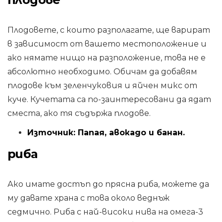
Плодовете, с които разполагате, ще варират
в зависимост от вашето местоположение и
ако нямате нищо на разположение, това не е
абсолютно необходимо. Обичам да добавям
плодове към зеленчуковия и яйчен микс от
куче. Кучетата са по-заинтересовани да ядат
сместа, ако тя съдържа плодове.
Източник: Папая, авокадо и банан.
риба
Ако имате достъп до прясна риба, можете да
му давате храна с това около веднъж
седмично. Риба с най-високи нива на омега-3