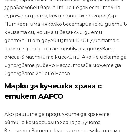
здравословен вариант, но не заместител на
суровата диета, която описах по-горе. Д-р
Питкерн има няколко вегетариански диети в
книгата си, но има и вегански диети,
достъпни от други източници. Диетата с
нахут е добра, но ще трябва да допълвате
омега-3 мастните киселини. Ако не искате да
използвате рибено масло, тогава можете да
използвате ленено масло.
Марки за кучешка храна с
етикет AAFCO
Ако решите да продължите да хранете
евтина комерсиална храна за кучета,
вероятно вашето куче ще продължи да има