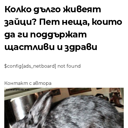
Колко дълго живеят
зайци? Пет неща, които
да ги поддържат
щастливи и здрави
$config[ads_netboard] not found
Контакт с автора