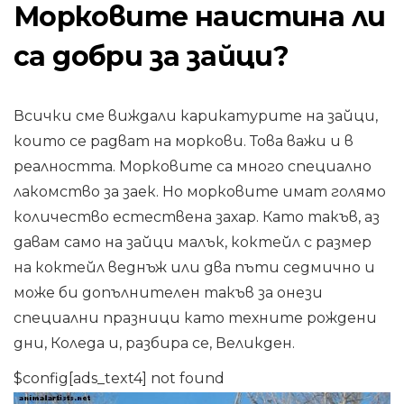
Морковите наистина ли
са добри за зайци?
Всички сме виждали карикатурите на зайци,
които се радват на моркови. Това важи и в
реалността. Морковите са много специално
лакомство за заек. Но морковите имат голямо
количество естествена захар. Като такъв, аз
давам само на зайци малък, коктейл с размер
на коктейл веднъж или два пъти седмично и
може би допълнителен такъв за онези
специални празници като техните рождени
дни, Коледа и, разбира се, Великден.
$config[ads_text4] not found