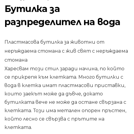
Бутилка за
разпределител на вода
Пластмасова бутилка за животни от
неръждаема стомана с жив свят с неръждаема
стомана
Харесвам този стил заради начина, по който
се прикрепя към клетката. Много бутилки с
вода в клетка имат пластмасови приставки,
които заекът може да дъвче, докато
бутилката вече не може да остане свързана с
клетката. Този има метален опорен пръстен,
който лесно се свързва с прътите на
клетката.