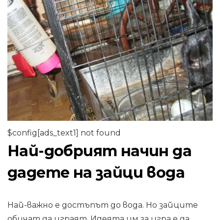
$config[ads_text1] not found
Най-добрият начин да
дадете на зайци вода
Най-важно е достъпът до вода. Но зайците
обичат да играят. Идеята им за игра е да