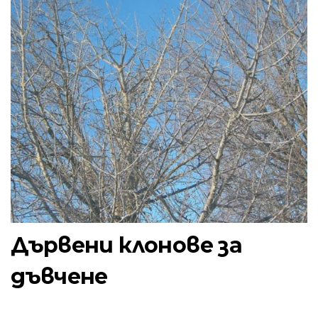
Дървени клонове за
дъвчене