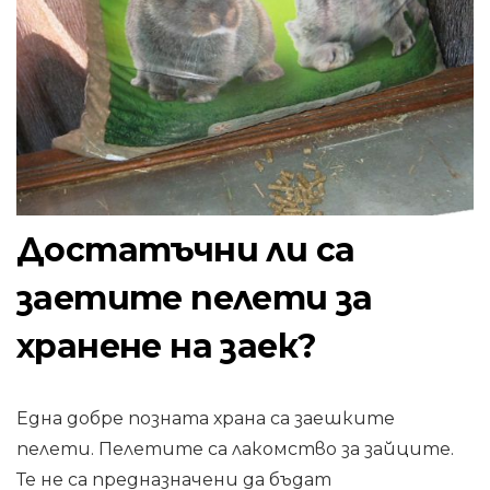
Достатъчни ли са
заетите пелети за
хранене на заек?
Една добре позната храна са заешките
пелети. Пелетите са лакомство за зайците.
Те не са предназначени да бъдат