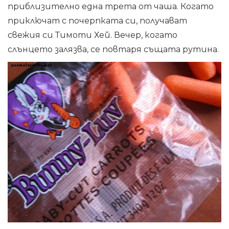
приблизително една трета от чаша. Когато
приключат с почерпката си, получават
свежия си Тимоти Хей. Вечер, когато
слънцето залязва, се повтаря същата рутина.