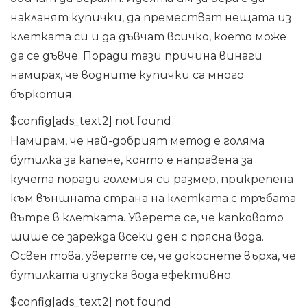
накланят купички, да преместват нещата из
клетката си и да дъвчат всичко, което може
да се дъвче. Поради тази причина винаги
намирах, че водните купички са много
бъркотия.
$config[ads_text2] not found
Намирам, че най-добрият метод е голяма
бутилка за капене, която е направена за
кучета поради големия си размер, прикрепена
към външната страна на клетката с тръбата
вътре в клетката. Уверете се, че капковото
шише се зарежда всеки ден с прясна вода.
Освен това, уверете се, че докоснете върха, че
бутилката изпуска вода ефективно.
$config[ads_text2] not found