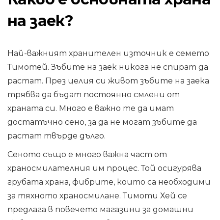
на заек?
Най-важният хранителен източник е семето
Тимотей. Зъбите на заек никога не спират да
растат. През целия си живот зъбите на заека
трябва да бъдат постоянно смлени от
храната си. Много е важно те да имат
достатъчно сено, за да не могат зъбите да
растат твърде дълго.
Сеното също е много важна част от
храносмилателния им процес. Той осигурява
грубата храна, фибрите, които са необходими
за тяхното храносмилане. Тимоти Хей се
предлага в повечето магазини за домашни