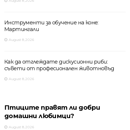
August 8,2026
Инструменти за обучение на коне:
Мартингали
August 8,2026
Как да отглеждате дискусионни риби:
съвети от професионален животновъд
August 8,2026
Птиците правят ли добри
домашни любимци?
August 8,2026