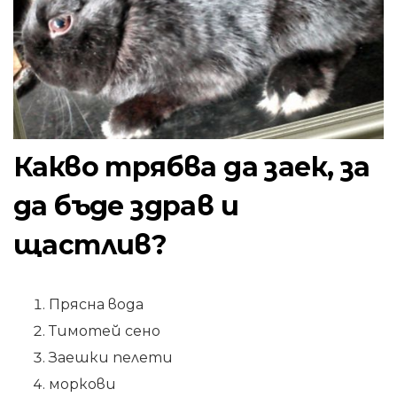
Какво трябва да заек, за
да бъде здрав и
щастлив?
Прясна вода
Тимотей сено
Заешки пелети
моркови