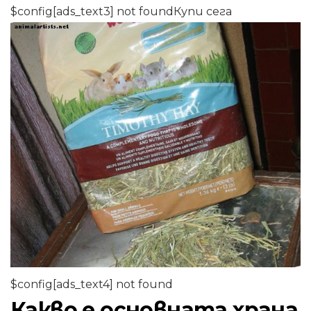
$config[ads_text3] not foundКупи сега
$config[ads_text4] not found
Какво е основната храна