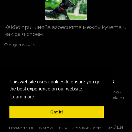
Какво причинява агресията между кучета и
как да я спрем
August 8,2026
This website uses cookies to ensure you get
the best experience on our website.
Copyright 2026 https://animalartists.net
Колко дълго
Learn more
живеят зайци? Пет неща, които да ги поддържат
щастливи и здрави
Got it!
КОНЕ
ЕКЗОТИЧНИ ДОМАШНИ ЛЮБИМЦИ
ГРИЗАЧИТЕ
РАЗНИ
РИБИ И АКВАРИУМИ
ЗАЙЦИ