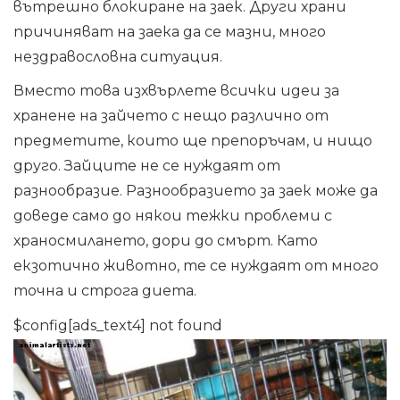
вътрешно блокиране на заек. Други храни
причиняват на заека да се мазни, много
нездравословна ситуация.
Вместо това изхвърлете всички идеи за
хранене на зайчето с нещо различно от
предметите, които ще препоръчам, и нищо
друго. Зайците не се нуждаят от
разнообразие. Разнообразието за заек може да
доведе само до някои тежки проблеми с
храносмилането, дори до смърт. Като
екзотично животно, те се нуждаят от много
точна и строга диета.
$config[ads_text4] not found