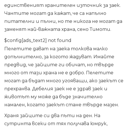
единственият хранителен източник за заек.
Чантите могат да кажат, че са напълно
питателни и пълни, но те никога не могат да
заменят най-важната храна, сено Тимоти.
$config[ads_text2] not found
Пелетите дават на заека толкова малко
допълнително, за когото жадуват. Имайте
предвид, че зайците ги обичат, но твърде
много от тази храна не е добро. Пелетите
могат да бъдат много угояващи, ако заекът се
прехранва. Дебелия заек не е здрав заек и
животът му може да бъде значително
намален, когато заекът стане твърде мазен.
Храня зайците си два пъти на ден. На
сутринта всеки от тях получава юмрук,