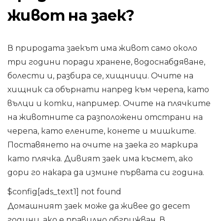
живот на заек?
В природата заекът има живот само около
три години поради хранене, водоснабдяване,
болести и, разбира се, хищници. Очите на
хищник са обърнати напред към черепа, като
вълци и котки, например. Очите на плячките
на животните са разположени отстрани на
черепа, като елените, конете и мишките.
Поставянето на очите на заека го маркира
като плячка. Дивият заек има късмет, ако
дори го накара да измине първата си година.
$config[ads_text1] not found
Домашният заек може да живее до десет
години, ако е правилно обгрижван. В