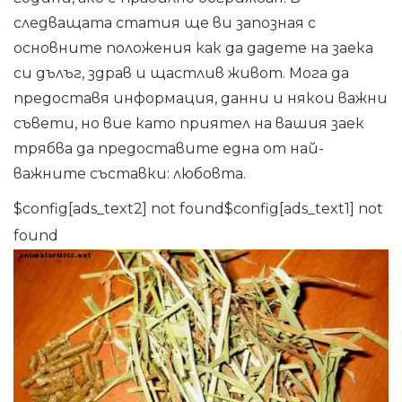
следващата статия ще ви запозная с
основните положения как да дадете на заека
си дълъг, здрав и щастлив живот. Мога да
предоставя информация, данни и някои важни
съвети, но вие като приятел на вашия заек
трябва да предоставите една от най-
важните съставки: любовта.
$config[ads_text2] not found$config[ads_text1] not
found