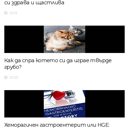
си здрава и щастлива
2013
Как да спра котето си да играе твърде
грубо?
2023
Хеморагичен гастроентерит или HGE: