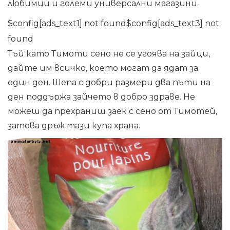
любимци и големи универсални магазини.
$config[ads_text1] not found$config[ads_text3] not
found
Тъй като Тимоти сено не се угоява на зайци,
дайте им всичко, което могат да ядат за
един ден. Шепа с добри размери два пъти на
ден поддържа зайчето в добро здраве. Не
можеш да прехраниш заек с сено от Тимотей,
затова дръж тази купа храна.