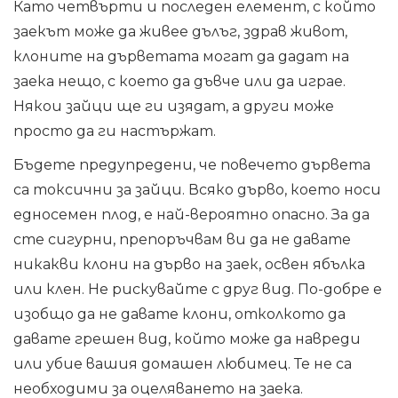
Като четвърти и последен елемент, с който
заекът може да живее дълъг, здрав живот,
клоните на дърветата могат да дадат на
заека нещо, с което да дъвче или да играе.
Някои зайци ще ги изядат, а други може
просто да ги настържат.
Бъдете предупредени, че повечето дървета
са токсични за зайци. Всяко дърво, което носи
едносемен плод, е най-вероятно опасно. За да
сте сигурни, препоръчвам ви да не давате
никакви клони на дърво на заек, освен ябълка
или клен. Не рискувайте с друг вид. По-добре е
изобщо да не давате клони, отколкото да
давате грешен вид, който може да навреди
или убие вашия домашен любимец. Те не са
необходими за оцеляването на заека.