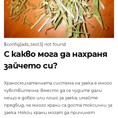
$config[ads_text3] not found
С какво мога да нахраня
зайчето си?
Храносмилателната система на заека е много
чувствителна. Вместо да се чудите дали
нещо е добро или лошо за заека, имайте
предвид, че много храни са доста токсични за
заека. Някои храни могат да причинят