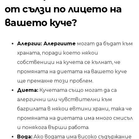
от сълзи по лицето на
вашето куче?
Алергии: Алергиите
могат да бъдат към
храната, поради което някои
собственици на кучета се кълнат, че
промяната на диетата на вашето куче
ще премахне този проблем.
Диета:
Кучетата също могат да са
алергични или чувствителни към
багрилата в някои евтини храни, така че
промяната на диетата има много смисъл
и понякога върши работа.
Вода:
Ако водата има високо съдържание