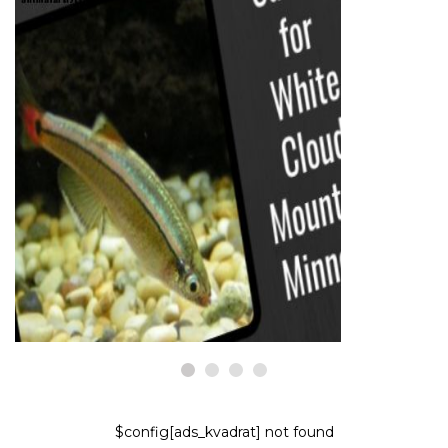
РИБИ И АКВАРИУМИ
Грижа за рибата: Бели
облачни планински миньони
9,2026
$config[ads_kvadrat] not found