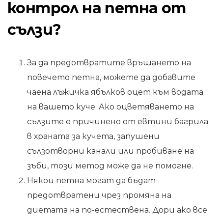
контрол на петна от
сълзи?
За да предотвратите връщането на
повечето петна, можете да добавите
чаена лъжичка ябълков оцет към водата
на вашето куче. Ако оцветяването на
сълзите е причинено от евтини багрила
в храната за кучета, запушени
сълзотворни канали или пробиване на
зъби, този метод може да не помогне.
Някои петна могат да бъдат
предотвратени чрез промяна на
диетата на по-естествена. Дори ако все