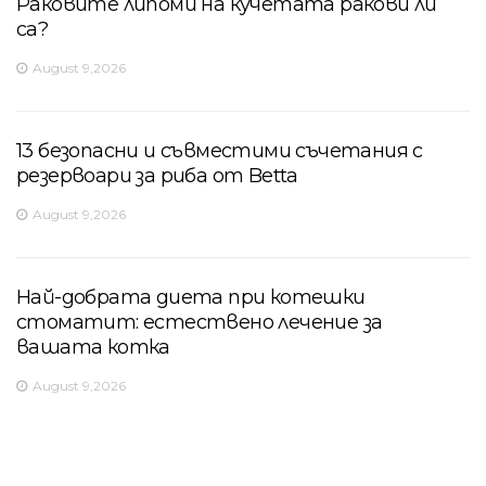
Раковите липоми на кучетата ракови ли
са?
August 9,2026
13 безопасни и съвместими съчетания с
резервоари за риба от Betta
August 9,2026
Най-добрата диета при котешки
стоматит: естествено лечение за
вашата котка
August 9,2026