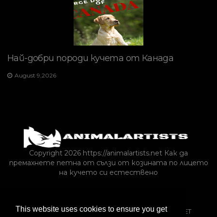
Най-добри породи кучета от Канада
August 9,2026
Copyright 2026 https://animalartists.net
Как да
премахнете петна от сълзи от козината по лицето
на кучето си естествено
КОТКИ
ДИВАТА ПРИРОДА
This website uses cookies to ensure you get
ЕКЗОТИЧНИ ДОМАШНИ ЛЮБИМЦИ
ASK-A-VET