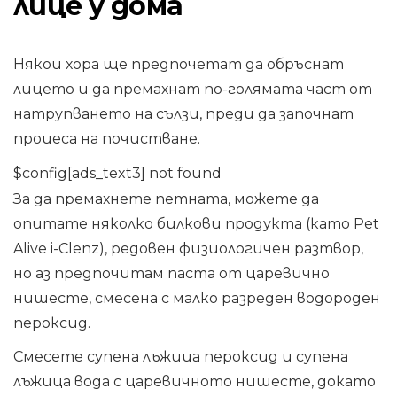
лице у дома
Някои хора ще предпочетат да обръснат
лицето и да премахнат по-голямата част от
натрупването на сълзи, преди да започнат
процеса на почистване.
$config[ads_text3] not found
За да премахнете петната, можете да
опитате няколко билкови продукта (като Pet
Alive i-Clenz), редовен физиологичен разтвор,
но аз предпочитам паста от царевично
нишесте, смесена с малко разреден водороден
пероксид.
Смесете супена лъжица пероксид и супена
лъжица вода с царевичното нишесте, докато