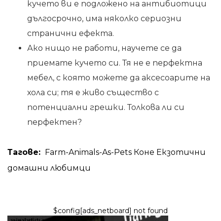
кучето ви е подложено на антибиотици
дългосрочно, има няколко сериозни
странични ефекта.
Ако нищо не работи, научете се да
приемате кучето си. Тя не е перфектна
мебел, с която можете да аксесоарите на
хола си; тя е живо същество с
потенциални грешки. Толкова ли си
перфектен?
Тагове:
Farm-Animals-As-Pets
Коне
Екзотични
домашни любимци
$config[ads_netboard] not found