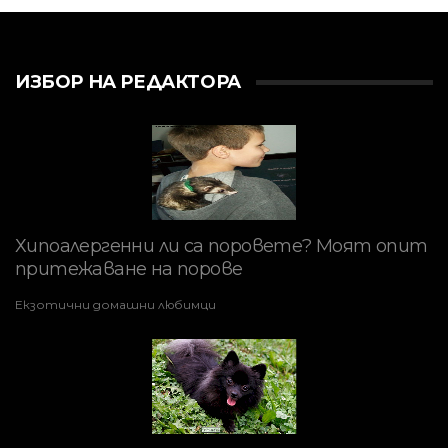
ИЗБОР НА РЕДАКТОРА
Хипоалергенни ли са поровете? Моят опит
притежаване на порове
Екзотични домашни любимци