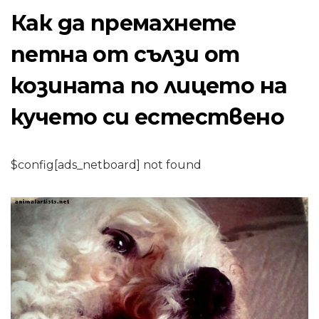
Как да премахнете
петна от сълзи от
козината по лицето на
кучето си естествено
$config[ads_netboard] not found