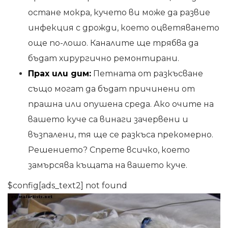
остане мокра, кучето ви може да развие
инфекция с дрожди, което оцветяването
още по-лошо. Каналите ще трябва да
бъдат хирургично ремонтирани.
Прах или дим:
Петната от разкъсване
също могат да бъдат причинени от
прашна или опушена среда. Ако очите на
вашето куче са винаги зачервени и
възпалени, тя ще се разкъса прекомерно.
Решението? Спрете всичко, което
замърсява къщата на вашето куче.
$config[ads_text2] not found