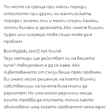
По-често се среща при някои породи,
отколкото при други, но малтийската,
порода с големи очи и малки слъзни канали,
почти винаги е засегната. Ако имате бишон,
пудел или чихуахуа, това също може да е
проблем.
$config[ads_text1] not found
Тези методи ще действат ли на вашето
куче? Невъзможно е да се каже. Ако
оцветяването от сълзи беше пряк проблем,
би имало лесно решение, на което всички
собственици на кучета биха могли да
разчитат. Но има много различни неща,
които трябва да опитате, точно както
обикновено има, когато проблемът няма едно