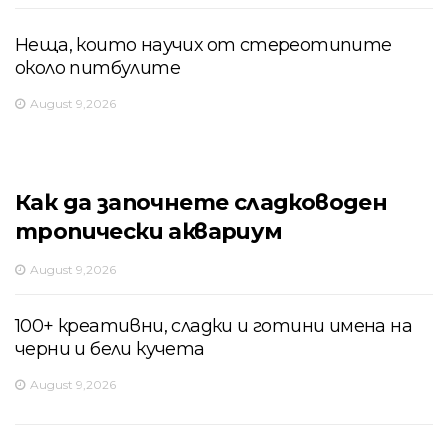
Неща, които научих от стереотипите
около питбулите
August 9,2026
Как да започнете сладководен
тропически аквариум
August 9,2026
100+ креативни, сладки и готини имена на
черни и бели кучета
August 9,2026