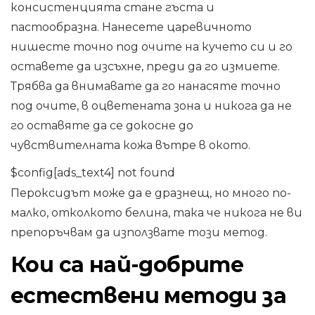
консистенцията стане гъста и
пастообразна. Нанесете царевичното
нишесте точно под очите на кучето си и го
оставете да изсъхне, преди да го измиете.
Трябва да внимавате да го нанасяте точно
под очите, в оцветената зона и никога да не
го оставяте да се докосне до
чувствителната кожа вътре в окото.
$config[ads_text4] not found
Пероксидът може да е дразнещ, но много по-
малко, отколкото белина, така че никога не ви
препоръчвам да използвате този метод.
Кои са най-добрите
естествени методи за