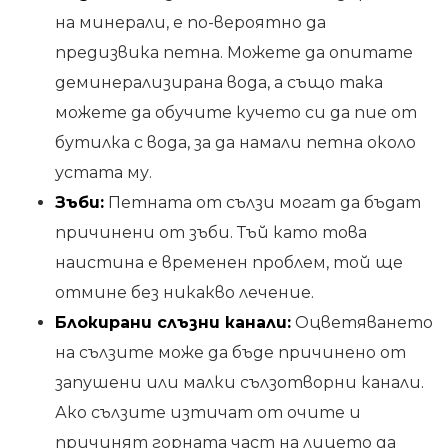
на минерали, е по-вероятно да
предизвика петна. Можете да опитате
деминерализирана вода, а също така
можете да обучите кучето си да пие от
бутилка с вода, за да намали петна около
устата му.
Зъби:
Петната от сълзи могат да бъдат
причинени от зъби. Тъй като това
наистина е временен проблем, той ще
отмине без никакво лечение.
Блокирани слъзни канали:
Оцветяването
на сълзите може да бъде причинено от
запушени или малки сълзотворни канали.
Ако сълзите изтичат от очите и
причинят горната част на лицето да