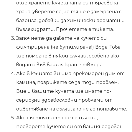
още хранете кучешката си търговска
храна, уверете се, че тя не е замърсена с
багрила, добавки за химически аромати и
въглехидрати. Прочетете етикета.
Започнете да давате на кучето си
филтрирана (не бутилирана!) Вода. Това
ще помогне в някои случаи, особено ако
водата във вашия кран е твърда.
Ако в къщата ви има прекомерен дим от
камина, погрижете се за този проблем.
Вие и вашите кучета ще имате по-
сериозни здравословни проблеми от
оцветяване на сълзи, ако не го поправите.
Ако състоянието не се изясни,
проверете кучето си от вашия редовен