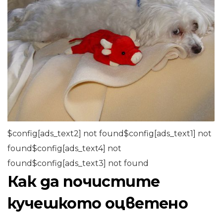
$config[ads_text2] not found$config[ads_text1] not
found$config[ads_text4] not
found$config[ads_text3] not found
Как да почистите
кучешкото оцветено