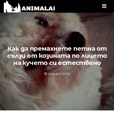
Men
Как да премахнете петна от
сълзи от козината по лицето
на кучето си естествено
August 9,2026